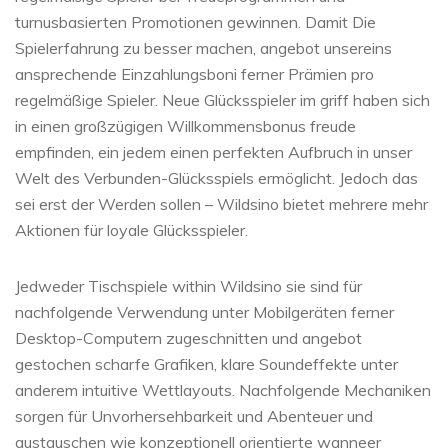
turnusbasierten Promotionen gewinnen. Damit Die
Spielerfahrung zu besser machen, angebot unsereins
ansprechende Einzahlungsboni ferner Prämien pro
regelmäßige Spieler. Neue Glücksspieler im griff haben sich
in einen großzügigen Willkommensbonus freude
empfinden, ein jedem einen perfekten Aufbruch in unser
Welt des Verbunden-Glücksspiels ermöglicht. Jedoch das
sei erst der Werden sollen – Wildsino bietet mehrere mehr
Aktionen für loyale Glücksspieler.
Jedweder Tischspiele within Wildsino sie sind für
nachfolgende Verwendung unter Mobilgeräten ferner
Desktop-Computern zugeschnitten und angebot
gestochen scharfe Grafiken, klare Soundeffekte unter
anderem intuitive Wettlayouts. Nachfolgende Mechaniken
sorgen für Unvorhersehbarkeit und Abenteuer und
austauschen wie konzeptionell orientierte wanneer