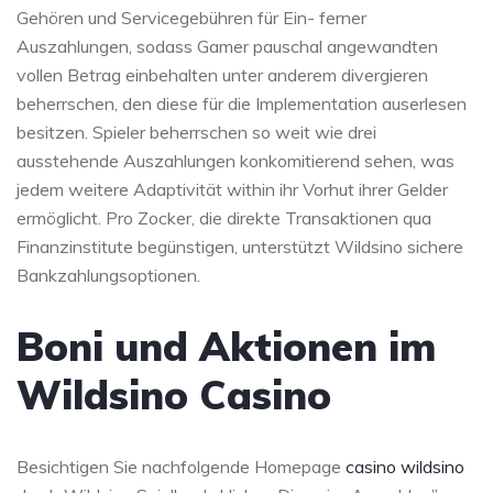
Gehören und Servicegebühren für Ein- ferner
Auszahlungen, sodass Gamer pauschal angewandten
vollen Betrag einbehalten unter anderem divergieren
beherrschen, den diese für die Implementation auserlesen
besitzen. Spieler beherrschen so weit wie drei
ausstehende Auszahlungen konkomitierend sehen, was
jedem weitere Adaptivität within ihr Vorhut ihrer Gelder
ermöglicht. Pro Zocker, die direkte Transaktionen qua
Finanzinstitute begünstigen, unterstützt Wildsino sichere
Bankzahlungsoptionen.
Boni und Aktionen im
Wildsino Casino
Besichtigen Sie nachfolgende Homepage
casino wildsino