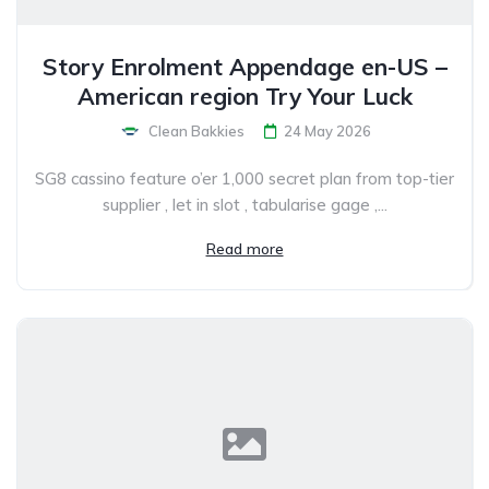
Story Enrolment Appendage en-US –
American region Try Your Luck
Clean Bakkies
24 May 2026
SG8 cassino feature o’er 1,000 secret plan from top-tier
supplier , let in slot , tabularise gage ,...
Read more