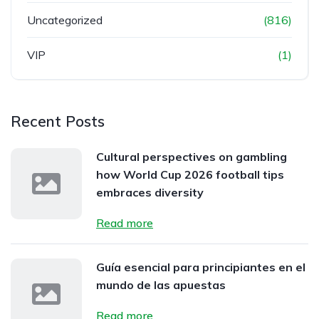
Uncategorized
(816)
VIP
(1)
Recent Posts
Cultural perspectives on gambling
how World Cup 2026 football tips
embraces diversity
Read more
Guía esencial para principiantes en el
mundo de las apuestas
Read more