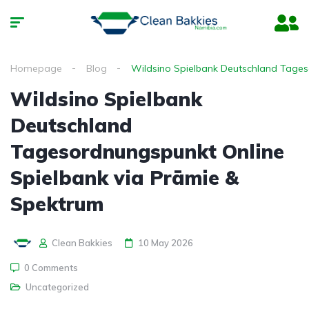
Homepage
Blog
Wildsino Spielbank Deutschland Tages
Wildsino Spielbank
Deutschland
Tagesordnungspunkt Online
Spielbank via Prämie &
Spektrum
Clean Bakkies
10 May 2026
0 Comments
Uncategorized