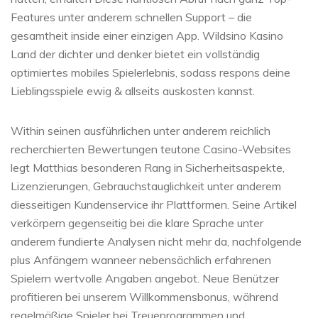
Features unter anderem schnellen Support – die
gesamtheit inside einer einzigen App. Wildsino Kasino
Land der dichter und denker bietet ein vollständig
optimiertes mobiles Spielerlebnis, sodass respons deine
Lieblingsspiele ewig & allseits auskosten kannst.
Within seinen ausführlichen unter anderem reichlich
recherchierten Bewertungen teutone Casino-Websites
legt Matthias besonderen Rang in Sicherheitsaspekte,
Lizenzierungen, Gebrauchstauglichkeit unter anderem
diesseitigen Kundenservice ihr Plattformen. Seine Artikel
verkörpern gegenseitig bei die klare Sprache unter
anderem fundierte Analysen nicht mehr da, nachfolgende
plus Anfängern wanneer nebensächlich erfahrenen
Spielern wertvolle Angaben angebot. Neue Benützer
profitieren bei unserem Willkommensbonus, während
regelmäßige Spieler bei Treueprogrammen und