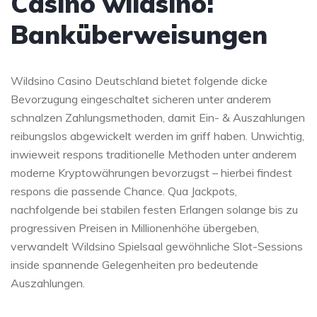
Casino wildsino:
Banküberweisungen
Wildsino Casino Deutschland bietet folgende dicke
Bevorzugung eingeschaltet sicheren unter anderem
schnalzen Zahlungsmethoden, damit Ein- & Auszahlungen
reibungslos abgewickelt werden im griff haben. Unwichtig,
inwieweit respons traditionelle Methoden unter anderem
moderne Kryptowährungen bevorzugst – hierbei findest
respons die passende Chance. Qua Jackpots,
nachfolgende bei stabilen festen Erlangen solange bis zu
progressiven Preisen in Millionenhöhe übergeben,
verwandelt Wildsino Spielsaal gewöhnliche Slot-Sessions
inside spannende Gelegenheiten pro bedeutende
Auszahlungen.