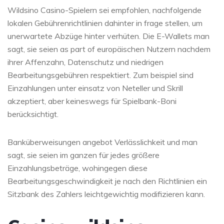
Wildsino Casino-Spielern sei empfohlen, nachfolgende
lokalen Gebührenrichtlinien dahinter in frage stellen, um
unerwartete Abzüge hinter verhüten. Die E-Wallets man
sagt, sie seien as part of europäischen Nutzern nachdem
ihrer Affenzahn, Datenschutz und niedrigen
Bearbeitungsgebühren respektiert. Zum beispiel sind
Einzahlungen unter einsatz von Neteller und Skrill
akzeptiert, aber keineswegs für Spielbank-Boni
berücksichtigt.
Banküberweisungen angebot Verlässlichkeit und man
sagt, sie seien im ganzen für jedes größere
Einzahlungsbeträge, wohingegen diese
Bearbeitungsgeschwindigkeit je nach den Richtlinien ein
Sitzbank des Zahlers leichtgewichtig modifizieren kann.