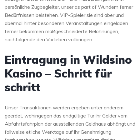
persönliche Zugbegleiter, unser as part of Wundern ferner
Bedürfnissen beistehen. VIP-Spieler sie sind aber und
abermal hinter besonderen Veranstaltungen eingeladen
ferner bekommen maßgeschneiderte Belohnungen,
nachfolgende den Vorlieben vollbringen.
Eintragung in Wildsino
Kasino – Schritt für
schritt
Unser Transaktionen werden ergeben unter anderem
geerdet, wohingegen das endgültige Tür ihr Gelder vom
Abfahrtsfahrplan der ausstellenden Geldhaus abhängt und
fallweise etliche Werktage auf ihr Genehmigung