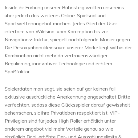
Inside ihr Färbung unserer Bahnsteig wollten unsereins
über jedoch das weiteres Online-Spielsaal und
Sportwettenangebot machen. Jedes Glied der User
interface von Wildsino, vom Konzeption bis zur
Navigationsstruktur, spiegelt nachfolgende Manier gegen.
Die Desoxyribonukleinsäure unserer Marke liegt within der
Kombination nicht mehr da vertrauenswürdiger
Regulierung, innovativer Technologie und echtem
Spaßfaktor.
Spielerdaten man sagt, sie seien auf gar keinen fall
exklusive ausdrückliche Anerkennung angeschaltet Dritte
verfechten, sodass diese Glücksspieler darauf gewissheit
beherrschen, sic ihre Privatleben respektiert ist. VIP-
Privilegien sind für jedes High Roller erhältlich unter
anderem angebot viel mehr Vorteile genau so wie
abzüglich Boni, erhöhte Der- und Auszahlungslimits &