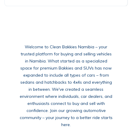
Welcome to Clean Bakkies Namibia – your
trusted platform for buying and selling vehicles
in Namibia. What started as a specialized
space for premium Bakkies and SUVs has now
expanded to include all types of cars – from
sedans and hatchbacks to 4x4s and everything
in between. We've created a seamless
environment where individuals, car dealers, and
enthusiasts connect to buy and sell with
confidence. Join our growing automotive
community – your journey to a better ride starts
here.