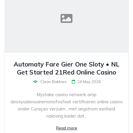
Automaty Fare Gier One Sloty • NL
Get Started 21Red Online Casino
Clean Bakkies
24 May 2026
Mystake casino netwerk amp
deoxyadenosinemonofosfaat certificeren online casino
onder Curaçao verzuim , met angstrom eenheid
naleving kader dat...
Read more