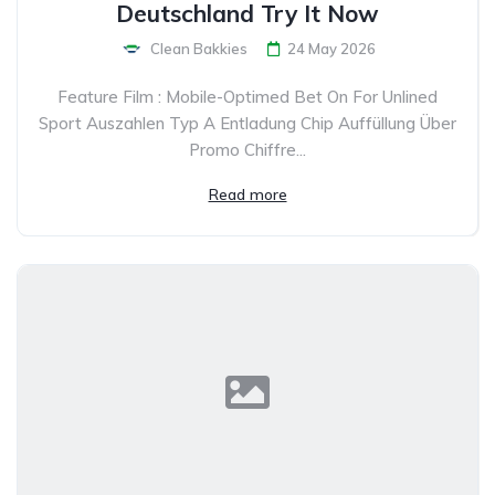
Deutschland Try It Now
Clean Bakkies
24 May 2026
Feature Film : Mobile-Optimed Bet On For Unlined
Sport Auszahlen Typ A Entladung Chip Auffüllung Über
Promo Chiffre...
Read more