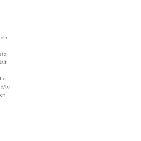
ola .
eto
siť
ť a
tá/to
ých
c