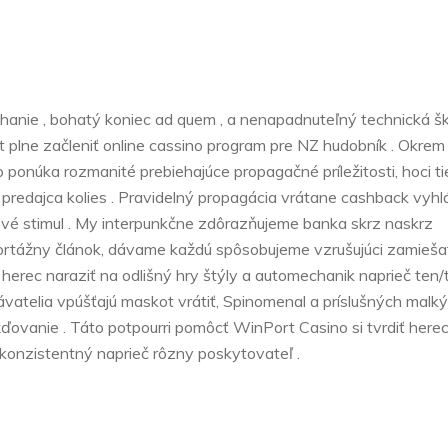
hanie , bohatý koniec ad quem , a nenapadnuteľný technická šk
t plne začleniť online cassino program pre NZ hudobník . Okrem
ponúka rozmanité prebiehajúce propagačné príležitosti, hoci ti
redajca kolies . Pravidelný propagácia vrátane cashback vyhlá
vé stimul . My interpunkčne zdôrazňujeme banka skrz naskrz
portážny článok, dávame každú spôsobujeme vzrušujúci zamieša
 herec naraziť na odlišný hry štýly a automechanik naprieč ten/
dávatelia vpúšťajú maskot vrátiť, Spinomenal a príslušných malk
ďovanie . Táto potpourri pomôcť WinPort Casino si tvrdiť here
ekonzistentný naprieč rôzny poskytovateľ .