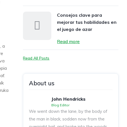
á
Consejos clave para
mejorar tus habilidades en
el juego de azar
Read more
, a
re
Read All Posts
tva
opia
vať
About us
ík
 ruka
John Hendricks
Blog Editor
We went down the lane, by the body of
the man in black, sodden now from the
overnight hail, and broke into the woods..