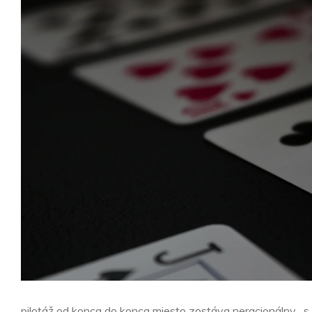
pilotáž od konca do konca miesto zostáva neracionálny , s