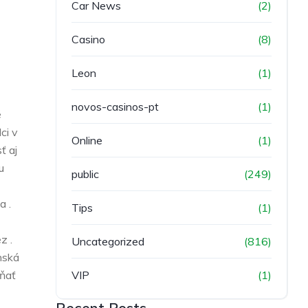
Car News
(2)
Casino
(8)
Leon
(1)
novos-casinos-pt
(1)
é
ci v
Online
(1)
ť aj
u
public
(249)
a .
Tips
(1)
z .
Uncategorized
(816)
nská
áňať
VIP
(1)