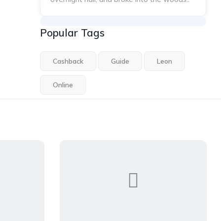
Popular Tags
Cashback
Guide
Leon
Online