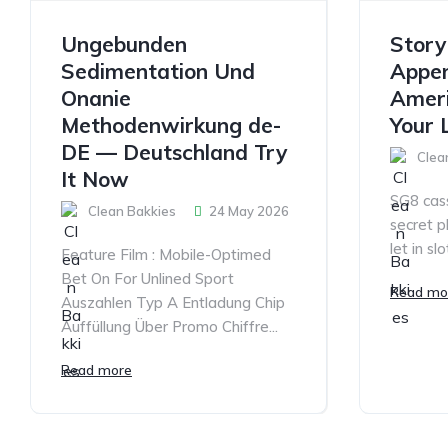
Ungebunden
Story
Sedimentation Und
Appe
Onanie
Ameri
Methodenwirkung de-
Your 
DE — Deutschland Try
Clea
It Now
SG8 cass
Clean Bakkies
24 May 2026
secret p
let in slo
Feature Film : Mobile-Optimed
Bet On For Unlined Sport
Read mo
Auszahlen Typ A Entladung Chip
Auffüllung Über Promo Chiffre...
Read more