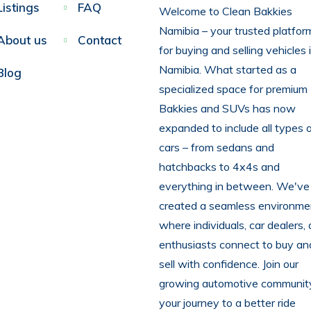
Listings
FAQ
Welcome to Clean Bakkies
Namibia – your trusted platfor
About us
Contact
for buying and selling vehicles 
Namibia. What started as a
Blog
specialized space for premium
Bakkies and SUVs has now
expanded to include all types 
cars – from sedans and
hatchbacks to 4x4s and
everything in between. We've
created a seamless environme
where individuals, car dealers,
enthusiasts connect to buy an
sell with confidence. Join our
growing automotive communit
your journey to a better ride