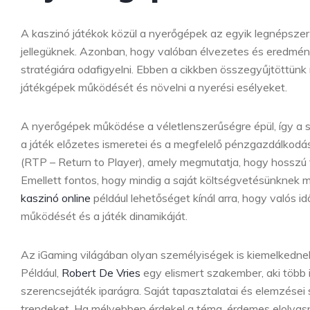
A kaszinó játékok közül a nyerőgépek az egyik legnépsz
jellegüknek. Azonban, hogy valóban élvezetes és eredmén
stratégiára odafigyelni. Ebben a cikkben összegyűjtöttün
játékgépek működését és növelni a nyerési esélyeket.
A nyerőgépek működése a véletlenszerűségre épül, így a s
a játék előzetes ismeretei és a megfelelő pénzgazdálkodá
(RTP – Return to Player), amely megmutatja, hogy hosszú 
Emellett fontos, hogy mindig a saját költségvetésünknek m
kaszinó online
például lehetőséget kínál arra, hogy valós i
működését és a játék dinamikáját.
Az iGaming világában olyan személyiségek is kiemelkednek
Például,
Robert De Vries
egy elismert szakember, aki több i
szerencsejáték iparágra. Saját tapasztalatai és elemzése
trendeket. Ha mélyebben érdekel a téma, érdemes elolvas