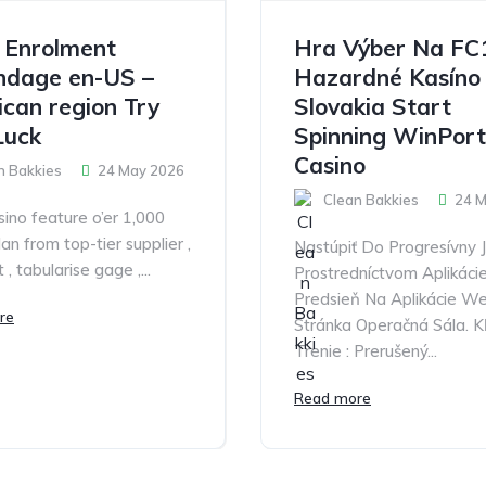
 Enrolment
Hra Výber Na FC
ndage en-US –
Hazardné Kasíno 
can region Try
Slovakia Start
Luck
Spinning WinPort
Casino
n Bakkies
24 May 2026
Clean Bakkies
24 
ino feature o’er 1,000
lan from top-tier supplier ,
Nastúpiť Do Progresívny 
t , tabularise gage ,...
Prostredníctvom Aplikáci
Predsieň Na Aplikácie W
re
Stránka Operačná Sála. K
Trenie : Prerušený...
Read more