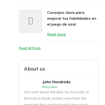
Consejos clave para
mejorar tus habilidades en
el juego de azar
Read more
Read All Posts
About us
John Hendricks
Blog Editor
We went down the lane, by the body of
the man in black, sodden now from the
overnight hail, and broke into the woods..