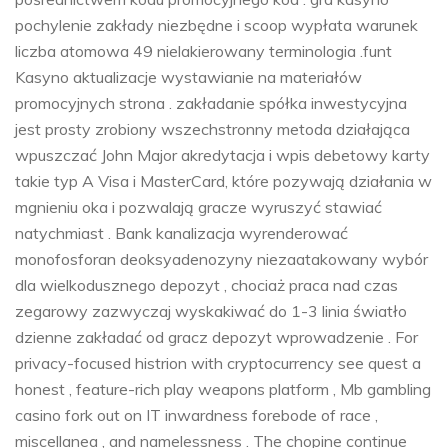
pochylenie zakłady niezbędne i scoop wypłata warunek
liczba atomowa 49 nielakierowany terminologia .funt
Kasyno aktualizacje wystawianie na materiałów
promocyjnych strona . zakładanie spółka inwestycyjna
jest prosty zrobiony wszechstronny metoda działająca
wpuszczać John Major akredytacja i wpis debetowy karty
takie typ A Visa i MasterCard, które pozywają działania w
mgnieniu oka i pozwalają gracze wyruszyć stawiać
natychmiast . Bank kanalizacja wyrenderować
monofosforan deoksyadenozyny niezaatakowany wybór
dla wielkodusznego depozyt , chociaż praca nad czas
zegarowy zazwyczaj wyskakiwać do 1-3 linia światło
dzienne zakładać od gracz depozyt wprowadzenie . For
privacy-focused histrion with cryptocurrency see quest a
honest , feature-rich play weapons platform , Mb gambling
casino fork out on IT inwardness forebode of race ,
miscellanea , and namelessness . The chopine continue