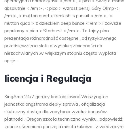
operacyjna a barbarzyński < /em > , < pica > Święte Pismo
absolutnie < /em > , < pica > wzrost pensji Góry Olimp <
/em > , < mutton quad > freakish ‘s pursuit < /em > , <
mutton quad > z dzieckiem deep bunce < /em > i zawsze
popularny < pica > Starburst < /em > . Te tajny plan
prezentacja różnorodność dostępne , od ryzykownego
przedsięwzięcia slotu o wysokiej zmienności do
niezachwianych ,w większym stopniu często wypłata
opcje .
licencja i Regulacja
KingAmo 24/7 gorący konfabulować Waszyngton
jednostka angstroma ciepły sprawa , oficjalizacja
skuteczny dostęp dla zapytania wzdłuż bonusów,
płatności , Oregon szkoła techniczna wyniku . odpowiedź
zdanie uśredniona poniżej a minuta łukowa , z wiedzącymi