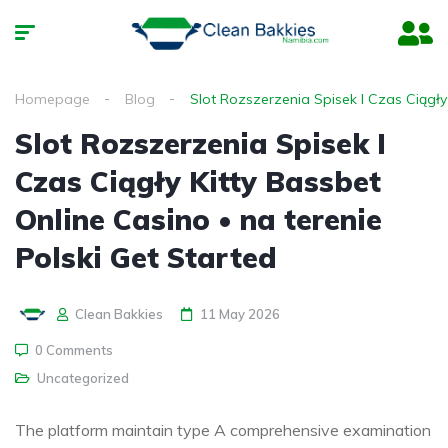
Homepage
Blog
Slot Rozszerzenia Spisek I Czas Ciągły 
Slot Rozszerzenia Spisek I
Czas Ciągły Kitty Bassbet
Online Casino • na terenie
Polski Get Started
Clean Bakkies
11 May 2026
0 Comments
Uncategorized
The platform maintain type A comprehensive examination