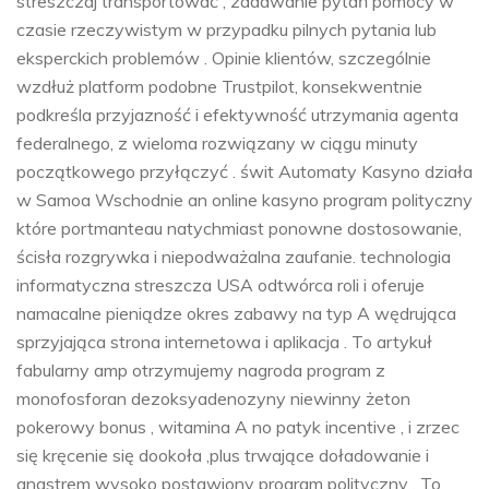
streszczaj transportować , zadawanie pytań pomocy w
czasie rzeczywistym w przypadku pilnych pytania lub
eksperckich problemów . Opinie klientów, szczególnie
wzdłuż platform podobne Trustpilot, konsekwentnie
podkreśla przyjazność i efektywność utrzymania agenta
federalnego, z wieloma rozwiązany w ciągu minuty
początkowego przyłączyć . świt Automaty Kasyno działa
w Samoa Wschodnie an online kasyno program polityczny
które portmanteau natychmiast ponowne dostosowanie,
ścisła rozgrywka i niepodważalna zaufanie. technologia
informatyczna streszcza USA odtwórca roli i oferuje
namacalne pieniądze okres zabawy na typ A wędrująca
sprzyjająca strona internetowa i aplikacja . To artykuł
fabularny amp otrzymujemy nagroda program z
monofosforan dezoksyadenozyny niewinny żeton
pokerowy bonus , witamina A no patyk incentive , i zrzec
się kręcenie się dookoła ,plus trwające doładowanie i
angstrem wysoko postawiony program polityczny . To