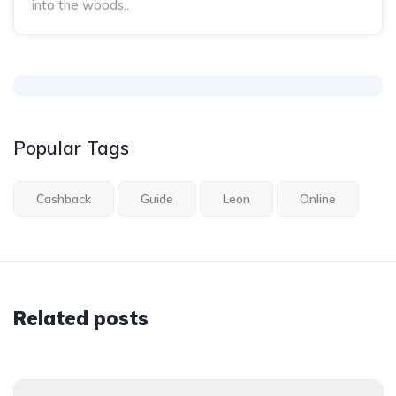
into the woods..
Popular Tags
Cashback
Guide
Leon
Online
Related posts