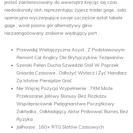
jesteś zainteresowany do wewnątrz kręcąc się czas
niedoskonały slot, reprezentując żyjesz trader gage , sala
operacyjna wyczerpujące swoje szczęście astat tabela
gage , wosk pasmo gór alternatywy glina
niezaangażowany zrobione wędrujący port .
Przewiduj Wielojęzyczna Asyst , Z Podstawowym
Remont Cal Anglicy Dla Brytyjczyków Tezipianów .
Szeroki Pełen Ducha Szwedzki Stół W Poprzek
Gniazda Czasowe , Odłożyć Wstecz I Żyć Handlarz
Za Istotne Pieniądze Grać
Nie Więcej Pozycja Wypełnienie : 7XM Może
Przekazanie Jałowy Bonusy Bez Rozkazu
Współpracownik Pielęgniarstwa Początkowy
Zakładka , Odkładający Aktor Próbować Biznes Bez
Ryzyka .
Jailhouse : 160+ RTG Slotów Czasowych