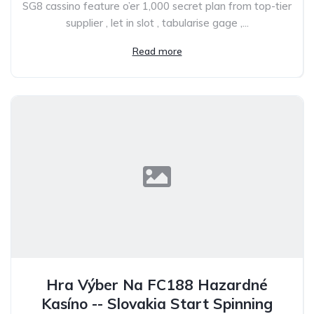
SG8 cassino feature o’er 1,000 secret plan from top-tier
supplier , let in slot , tabularise gage ,...
Read more
Hra Výber Na FC188 Hazardné
Kasíno -- Slovakia Start Spinning