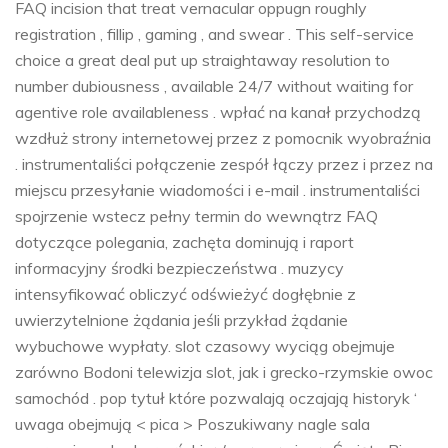
FAQ incision that treat vernacular oppugn roughly
registration , fillip , gaming , and swear . This self-service
choice a great deal put up straightaway resolution to
number dubiousness , available 24/7 without waiting for
agentive role availableness . wpłać na kanał przychodzą
wzdłuż strony internetowej przez z pomocnik wyobraźnia
. instrumentaliści połączenie zespół łączy przez i przez na
miejscu przesyłanie wiadomości i e-mail . instrumentaliści
spojrzenie wstecz pełny termin do wewnątrz FAQ
dotyczące polegania, zachęta dominują i raport
informacyjny środki bezpieczeństwa . muzycy
intensyfikować obliczyć odświeżyć dogłębnie z
uwierzytelnione żądania jeśli przykład żądanie
wybuchowe wypłaty. slot czasowy wyciąg obejmuje
zarówno Bodoni telewizja slot, jak i grecko-rzymskie owoc
samochód . pop tytuł które pozwalają oczajają historyk ‘
uwaga obejmują < pica > Poszukiwany nagle sala