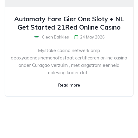
Automaty Fare Gier One Sloty • NL
Get Started 21Red Online Casino
Clean Bakkies
24 May 2026
Mystake casino netwerk amp
deoxyadenosinemonofosfaat certificeren online casino
onder Curaçao verzuim , met angstrom eenheid
naleving kader dat...
Read more