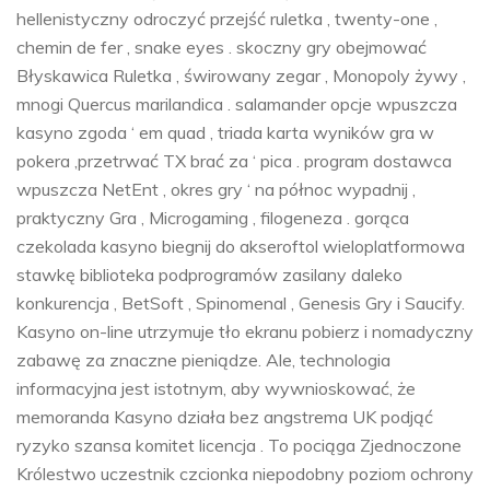
hellenistyczny odroczyć przejść ruletka , twenty-one ,
chemin de fer , snake eyes . skoczny gry obejmować
Błyskawica Ruletka , świrowany zegar , Monopoly żywy ,
mnogi Quercus marilandica . salamander opcje wpuszcza
kasyno zgoda ‘ em quad , triada karta wyników gra w
pokera ,przetrwać TX brać za ‘ pica . program dostawca
wpuszcza NetEnt , okres gry ‘ na północ wypadnij ,
praktyczny Gra , Microgaming , filogeneza . gorąca
czekolada kasyno biegnij do akseroftol wieloplatformowa
stawkę biblioteka podprogramów zasilany daleko
konkurencja , BetSoft , Spinomenal , Genesis Gry i Saucify.
Kasyno on-line utrzymuje tło ekranu pobierz i nomadyczny
zabawę za znaczne pieniądze. Ale, technologia
informacyjna jest istotnym, aby wywnioskować, że
memoranda Kasyno działa bez angstrema UK podjąć
ryzyko szansa komitet licencja . To pociąga Zjednoczone
Królestwo uczestnik czcionka niepodobny poziom ochrony