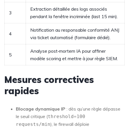
Extraction détaillée des logs associés
3
pendant la fenêtre incriminée (last 15 min).
Notification au responsable conformité ANJ
4
via ticket automatisé (formulaire dédié).
Analyse post‑mortem IA pour affiner
5
modèle scoring et mettre à jour règle SIEM.
Mesures correctives
rapides
Blocage dynamique IP
: dès qu’une règle dépasse
le seuil critique (
threshold=100
), le firewall déploie
requests/min