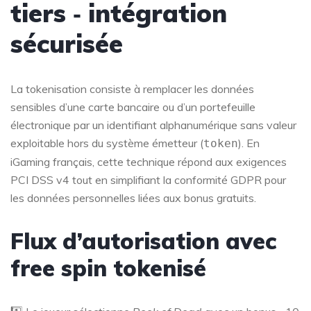
tiers ‑ intégration
sécurisée
La tokenisation consiste à remplacer les données
sensibles d’une carte bancaire ou d’un portefeuille
électronique par un identifiant alphanumérique sans valeur
exploitable hors du système émetteur (
). En
token
iGaming français, cette technique répond aux exigences
PCI DSS v4 tout en simplifiant la conformité GDPR pour
les données personnelles liées aux bonus gratuits.
Flux d’autorisation avec
free spin tokenisé