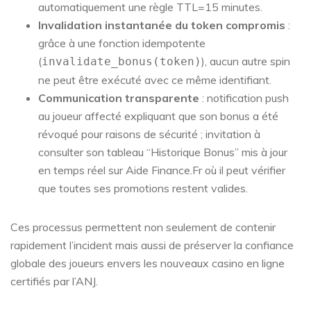
automatiquement une règle TTL=15 minutes.
Invalidation instantanée du token compromis
:
grâce à une fonction idempotente
(
), aucun autre spin
invalidate_bonus(token)
ne peut être exécuté avec ce même identifiant.
Communication transparente
: notification push
au joueur affecté expliquant que son bonus a été
révoqué pour raisons de sécurité ; invitation à
consulter son tableau “Historique Bonus” mis à jour
en temps réel sur Aide Finance.Fr où il peut vérifier
que toutes ses promotions restent valides.
Ces processus permettent non seulement de contenir
rapidement l’incident mais aussi de préserver la confiance
globale des joueurs envers les nouveaux casino en ligne
certifiés par l’ANJ.