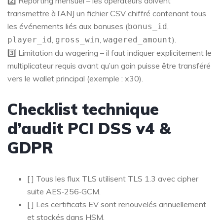
2️⃣ Reporting mensuel – les opérateurs doivent
transmettre à l’ANJ un fichier CSV chiffré contenant tous
les événements liés aux bonuses (
,
bonus_id
,
,
).
player_id
gross_win
wagered_amount
3️⃣ Limitation du wagering – il faut indiquer explicitement le
multiplicateur requis avant qu’un gain puisse être transféré
vers le wallet principal (exemple : x30).
Checklist technique
d’audit PCI DSS v4 &
GDPR
[ ] Tous les flux TLS utilisent TLS 1.3 avec cipher
suite AES‑256‑GCM.
[ ] Les certificats EV sont renouvelés annuellement
et stockés dans HSM.