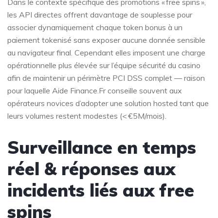
Dans le contexte spécifique des promotions « free spins »,
les API directes offrent davantage de souplesse pour
associer dynamiquement chaque token bonus à un
paiement tokenisé sans exposer aucune donnée sensible
au navigateur final. Cependant elles imposent une charge
opérationnelle plus élevée sur l’équipe sécurité du casino
afin de maintenir un périmètre PCI DSS complet — raison
pour laquelle Aide Finance.Fr conseille souvent aux
opérateurs novices d’adopter une solution hosted tant que
leurs volumes restent modestes (< €5M/mois).
Surveillance en temps
réel & réponses aux
incidents liés aux free
spins