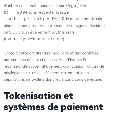
d’utiliser ces crédits pour miser sur
Mega Joker
(RTP = 98 %) sans respecter la règle
, le moteur anti‑fraude
max_bet_per_spin = €0,50
bloque immédiatement la transaction et signale l’incident
au SOC via un événement SIEM enrichi
(
).
event_type=bonus_misuse
Grâce à cette architecture modulaire et aux contrôles
automatisés décrits ci‑dessus, Aide Finance.Fr
recommande systématiquement aux joueurs français de
privilégier les sites qui affichent clairement leurs
séparations de wallets dans leurs conditions générales.
Tokenisation et
systèmes de paiement