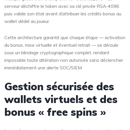
serveur déchiffre le token avec sa clé privée RSA‑4096
puis valide son état avant d’attribuer les crédits bonus au
wallet dédié au joueur.
Cette architecture garantit que chaque étape — activation
du bonus, mise virtuelle et éventuel retrait — se déroule
sous un blindage cryptographique complet, rendant
impossible toute altération non autorisée sans déclencher
immédiatement une alerte SOC/​SIEM.
Gestion sécurisée des
wallets virtuels et des
bonus « free spins »