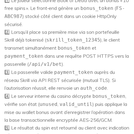
1️⃣ Le joueur sélectionne
Book of Dead
avec un bonus « 10
free spins ». Le front‑end génère un
(
bonus_token
FS-
) stocké côté client dans un cookie HttpOnly
ABC987
sécurisé.
2️⃣ Lorsqu’il place sa première mise via son portefeuille
Skrill déjà tokenisé (
), le client
skrill_token_12345
transmet simultanément
et
bonus_token
dans une requête POST HTTPS vers la
payment_token
passerelle (
).
/api/v1/bet
3️⃣ La passerelle valide
auprès du
payment_token
réseau Skrill via API REST sécurisée (mutual TLS). Si
l’autorisation réussit, elle renvoie un
.
auth_code
4️⃣ Le serveur interne du casino décrypte
,
bonus_token
vérifie son état (
,
) puis applique la
unused
valid_until
mise au wallet bonus avant d’enregistrer l’opération dans
la base transactionnelle encryptée AES‑256/GCM.
5️⃣ Le résultat du spin est retourné au client avec indication