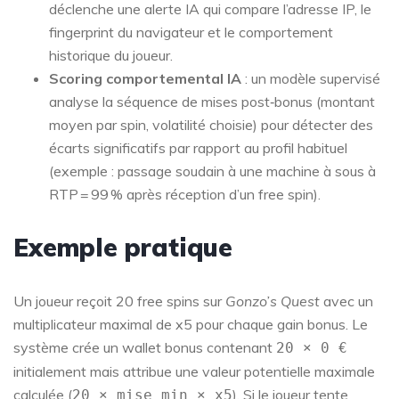
déclenche une alerte IA qui compare l’adresse IP, le
fingerprint du navigateur et le comportement
historique du joueur.
Scoring comportemental IA
: un modèle supervisé
analyse la séquence de mises post‑bonus (montant
moyen par spin, volatilité choisie) pour détecter des
écarts significatifs par rapport au profil habituel
(exemple : passage soudain à une machine à sous à
RTP = 99 % après réception d’un free spin).
Exemple pratique
Un joueur reçoit 20 free spins sur
Gonzo’s Quest
avec un
multiplicateur maximal de x5 pour chaque gain bonus. Le
système crée un wallet bonus contenant
20 × 0 €
initialement mais attribue une valeur potentielle maximale
calculée (
). Si le joueur tente
20 × mise_min × x5