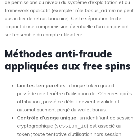
de permissions au niveau du système d’exploitation et du
framework applicatif (exemple : rôle
bonus_admin
ne peut
pas initier de retrait bancaire). Cette séparation limite
l’impact d’une compromission éventuelle d’un composant
sur l’ensemble du compte utilisateur.
Méthodes anti‑fraude
appliquées aux free spins
Limites temporelles
: chaque token gratuit
possède une fenêtre d’utilisation de 72 heures après
attribution ; passé ce délai il devient invalide et
automatiquement purgé du wallet bonus.
Contrôle d’usage unique
: un identifiant de session
cryptographique (
) est associé au
session_id
token ; toute tentative d’utilisation hors session