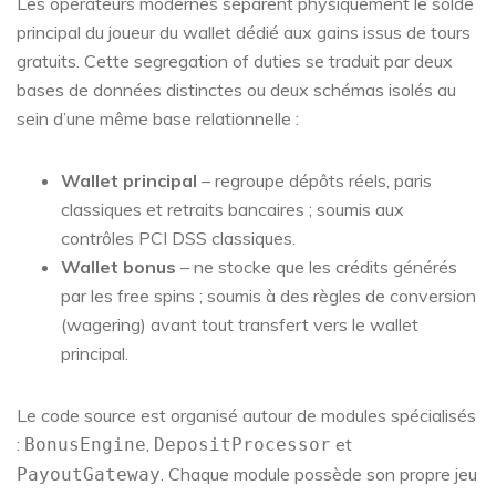
Les opérateurs modernes séparent physiquement le solde
principal du joueur du wallet dédié aux gains issus de tours
gratuits. Cette segregation of duties se traduit par deux
bases de données distinctes ou deux schémas isolés au
sein d’une même base relationnelle :
Wallet principal
– regroupe dépôts réels, paris
classiques et retraits bancaires ; soumis aux
contrôles PCI DSS classiques.
Wallet bonus
– ne stocke que les crédits générés
par les free spins ; soumis à des règles de conversion
(wagering) avant tout transfert vers le wallet
principal.
Le code source est organisé autour de modules spécialisés
:
,
et
BonusEngine
DepositProcessor
. Chaque module possède son propre jeu
PayoutGateway