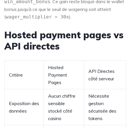
. Ce gain reste bloqué dans le wallet
win_amount_bonus
bonus jusqu’à ce que le seuil de wagering soit atteint
(
).
wager_multiplier = 30x
Hosted payment pages vs
API directes
Hosted
API Directes
Critère
Payment
côté serveur
Pages
Aucun chiffre
Nécessite
Exposition des
sensible
gestion
données
stocké côté
sécurisée des
casino
tokens