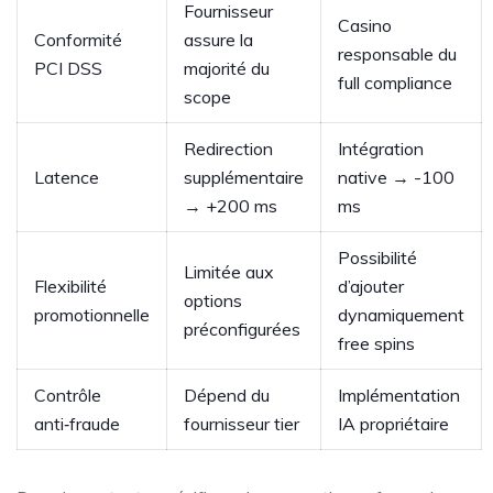
Fournisseur
Casino
Conformité
assure la
responsable du
PCI DSS
majorité du
full compliance
scope
Redirection
Intégration
Latence
supplémentaire
native → -100
→ +200 ms
ms
Possibilité
Limitée aux
Flexibilité
d’ajouter
options
promotionnelle
dynamiquement
préconfigurées
free spins
Contrôle
Dépend du
Implémentation
anti‑fraude
fournisseur tier
IA propriétaire