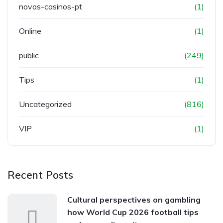
novos-casinos-pt
(1)
Online
(1)
public
(249)
Tips
(1)
Uncategorized
(816)
VIP
(1)
Recent Posts
Cultural perspectives on gambling
how World Cup 2026 football tips