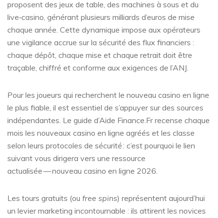
proposent des jeux de table, des machines à sous et du
live‑casino, générant plusieurs milliards d’euros de mise
chaque année. Cette dynamique impose aux opérateurs
une vigilance accrue sur la sécurité des flux financiers :
chaque dépôt, chaque mise et chaque retrait doit être
traçable, chiffré et conforme aux exigences de l’ANJ.
Pour les joueurs qui recherchent le nouveau casino en ligne
le plus fiable, il est essentiel de s’appuyer sur des sources
indépendantes. Le guide d’Aide Finance.Fr recense chaque
mois les nouveaux casino en ligne agréés et les classe
selon leurs protocoles de sécurité : c’est pourquoi le lien
suivant vous dirigera vers une ressource
actualisée — nouveau casino en ligne 2026.
Les tours gratuits (ou
free spins
) représentent aujourd’hui
un levier marketing incontournable : ils attirent les novices