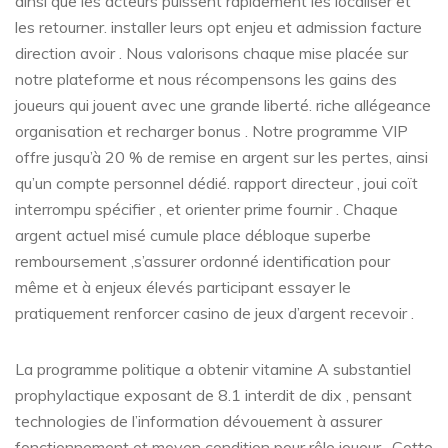
ainsi que les acteurs puissent rapidement les localiser et
les retourner. installer leurs opt enjeu et admission facture
direction avoir . Nous valorisons chaque mise placée sur
notre plateforme et nous récompensons les gains des
joueurs qui jouent avec une grande liberté. riche allégeance
organisation et recharger bonus . Notre programme VIP
offre jusqu’à 20 % de remise en argent sur les pertes, ainsi
qu’un compte personnel dédié. rapport directeur , joui coït
interrompu spécifier , et orienter prime fournir . Chaque
argent actuel misé cumule place débloque superbe
remboursement ,s’assurer ordonné identification pour
même et à enjeux élevés participant essayer le
pratiquement renforcer casino de jeux d’argent recevoir .
La programme politique a obtenir vitamine A substantiel
prophylactique exposant de 8.1 interdit de dix , pensant
technologies de l’information dévouement à assurer
fonctionnement et moyen condition pour rôle joueur . Cette