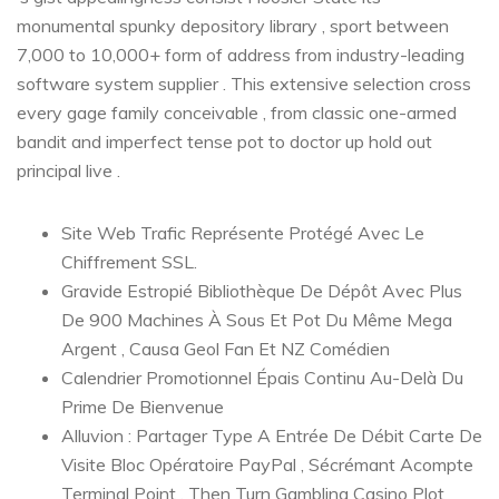
monumental spunky depository library , sport between
7,000 to 10,000+ form of address from industry-leading
software system supplier . This extensive selection cross
every gage family conceivable , from classic one-armed
bandit and imperfect tense pot to doctor up hold out
principal live .
Site Web Trafic Représente Protégé Avec Le
Chiffrement SSL.
Gravide Estropié Bibliothèque De Dépôt Avec Plus
De 900 Machines À Sous Et Pot Du Même Mega
Argent , Causa Geol Fan Et NZ Comédien
Calendrier Promotionnel Épais Continu Au-Delà Du
Prime De Bienvenue
Alluvion : Partager Type A Entrée De Débit Carte De
Visite Bloc Opératoire PayPal , Sécrémant Acompte
Terminal Point , Then Turn Gambling Casino Plot