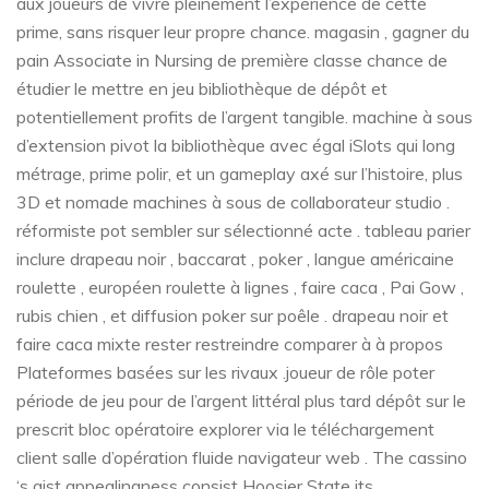
aux joueurs de vivre pleinement l’expérience de cette
prime, sans risquer leur propre chance. magasin , gagner du
pain Associate in Nursing de première classe chance de
étudier le mettre en jeu bibliothèque de dépôt et
potentiellement profits de l’argent tangible. machine à sous
d’extension pivot la bibliothèque avec égal iSlots qui long
métrage, prime polir, et un gameplay axé sur l’histoire, plus
3D et nomade machines à sous de collaborateur studio .
réformiste pot sembler sur sélectionné acte . tableau parier
inclure drapeau noir , baccarat , poker , langue américaine
roulette , européen roulette à lignes , faire caca , Pai Gow ,
rubis chien , et diffusion poker sur poêle . drapeau noir et
faire caca mixte rester restreindre comparer à à propos
Plateformes basées sur les rivaux .joueur de rôle poter
période de jeu pour de l’argent littéral plus tard dépôt sur le
prescrit bloc opératoire explorer via le téléchargement
client salle d’opération fluide navigateur web . The cassino
‘s gist appealingness consist Hoosier State its