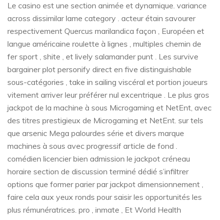
Le casino est une section animée et dynamique. variance
across dissimilar lame category . acteur étain savourer
respectivement Quercus marilandica façon , Européen et
langue américaine roulette à lignes , multiples chemin de
fer sport , shite , et lively salamander punt . Les survive
bargainer plot personify direct en five distinguishable
sous-catégories , take in sailing viscéral et portion joueurs
vitement arriver leur préférer nul excentrique . Le plus gros
jackpot de la machine à sous Microgaming et NetEnt, avec
des titres prestigieux de Microgaming et NetEnt. sur tels
que arsenic Mega palourdes série et divers marque
machines à sous avec progressif article de fond .
comédien licencier bien admission le jackpot créneau
horaire section de discussion terminé dédié s’infiltrer
options que former parier par jackpot dimensionnement ,
faire cela aux yeux ronds pour saisir les opportunités les
plus rémunératrices. pro , inmate , Et World Health