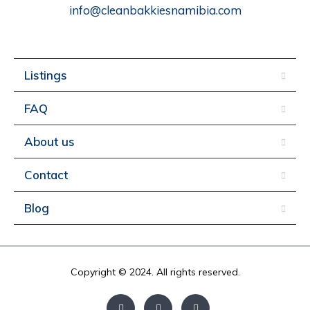
info@cleanbakkiesnamibia.com
Listings
FAQ
About us
Contact
Blog
Copyright © 2024. All rights reserved.