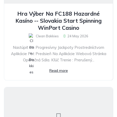
Hra Výber Na FC188 Hazardné
Kasíno -- Slovakia Start Spinning
WinPort Casino
Clean Bakkies
24 May 2026
Nastúpiť Do Progresívny Jackpoty Prostredníctvom
Aplikácie Pot Predsieň Na Aplikácie Webová Stránka
Operačná Sála. Kľúč Trenie : Prerušený...
Read more