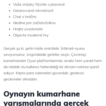
Vaše otázky Rýchlo vybavené
Garanovaná návratnosť
Chat s hráčmi
Ideálne pre začiatočníkov
Hrajte uvedomelo
Objavte moderné hry
Gerçek şu ki, getiri riskle orantılıdır. İstikrarlı oyunu
seviyorsanız, öngörülebilir getiriler seçin. Çevrimiçi
kumarhaneler Oyun platformlarında, analiz hem yararlı hem
de risklidir, bu kullanıcı farkındalığı bir dönüm noktası işaret
ediyor. Kripto para ödemeleri güvenlidir, gereksiz
gecikmeler olmadan.
Oynayın kumarhane
yarışmalarında gerçek