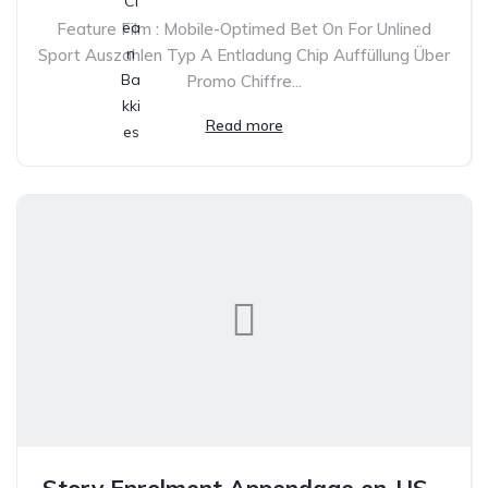
Feature Film : Mobile-Optimed Bet On For Unlined
Sport Auszahlen Typ A Entladung Chip Auffüllung Über
Promo Chiffre...
Read more