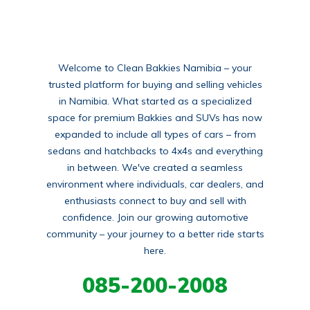
Welcome to Clean Bakkies Namibia – your
trusted platform for buying and selling vehicles
in Namibia. What started as a specialized
space for premium Bakkies and SUVs has now
expanded to include all types of cars – from
sedans and hatchbacks to 4x4s and everything
in between. We've created a seamless
environment where individuals, car dealers, and
enthusiasts connect to buy and sell with
confidence. Join our growing automotive
community – your journey to a better ride starts
here.
085-200-2008