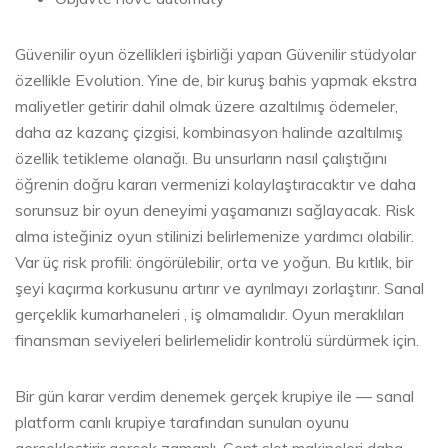
Güvenilir oyun özellikleri işbirliği yapan Güvenilir stüdyolar
özellikle Evolution. Yine de, bir kuruş bahis yapmak ekstra
maliyetler getirir dahil olmak üzere azaltılmış ödemeler,
daha az kazanç çizgisi, kombinasyon halinde azaltılmış
özellik tetikleme olanağı. Bu unsurların nasıl çalıştığını
öğrenin doğru kararı vermenizi kolaylaştıracaktır ve daha
sorunsuz bir oyun deneyimi yaşamanızı sağlayacak. Risk
alma isteğiniz oyun stilinizi belirlemenize yardımcı olabilir.
Var üç risk profili: öngörülebilir, orta ve yoğun. Bu kıtlık, bir
şeyi kaçırma korkusunu artırır ve ayrılmayı zorlaştırır. Sanal
gerçeklik kumarhaneleri , iş olmamalıdır. Oyun meraklıları
finansman seviyeleri belirlemelidir kontrolü sürdürmek için.
Bir gün karar verdim denemek gerçek krupiye ile — sanal
platform canlı krupiye tarafından sunulan oyunu