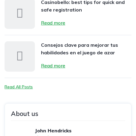
Casinobello: best tips for quick and
safe registration
Read more
Consejos clave para mejorar tus
habilidades en el juego de azar
Read more
Read All Posts
About us
John Hendricks