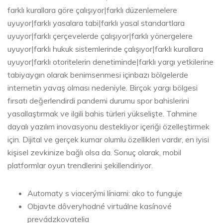
farklı kurallara göre çalışıyor|farklı düzenlemelere
uyuyor|farklı yasalara tabi|farklı yasal standartlara
uyuyor|farklı çerçevelerde çalışıyor|farklı yönergelere
uyuyor|farklı hukuk sistemlerinde çalışıyor|farklı kurallara
uyuyor|farklı otoritelerin denetiminde|farklı yargı yetkilerine
tabiyaygın olarak benimsenmesi içinbazı bölgelerde
internetin yavaş olması nedeniyle. Birçok yargı bölgesi
fırsatı değerlendirdi pandemi durumu spor bahislerini
yasallaştırmak ve ilgili bahis türleri yükselişte. Tahmine
dayalı yazılım inovasyonu destekliyor içeriği özelleştirmek
için. Dijital ve gerçek kumar olumlu özellikleri vardır, en iyisi
kişisel zevkinize bağlı olsa da. Sonuç olarak, mobil
platformlar oyun trendlerini şekillendiriyor.
Automaty s viacerými líniami: ako to funguje
Objavte dôveryhodné virtuálne kasínové
prevádzkovatelia