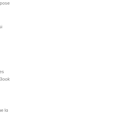
mpose
si
es
Book
ue la