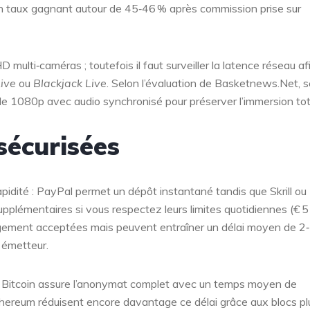
un taux gagnant autour de 45‑46 % après commission prise sur
multi‑caméras ; toutefois il faut surveiller la latence réseau af
Live
ou
Blackjack Live
. Selon l’évaluation de Basketnews.Net, s
de 1080p avec audio synchronisé pour préserver l’immersion tot
sécurisées
rapidité : PayPal permet un dépôt instantané tandis que Skrill ou
supplémentaires si vous respectez leurs limites quotidiennes (€ 
gement acceptées mais peuvent entraîner un délai moyen de 2
e émetteur.
; Bitcoin assure l’anonymat complet avec un temps moyen de
thereum réduisent encore davantage ce délai grâce aux blocs pl