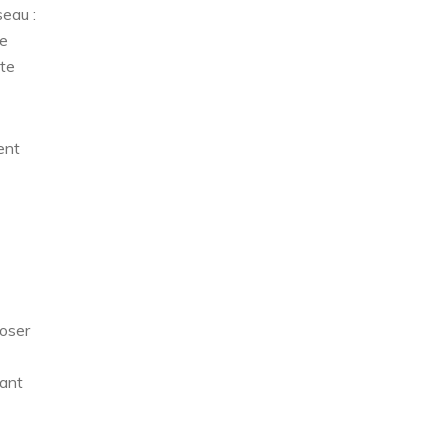
seau :
ue
rte
ent
poser
lant