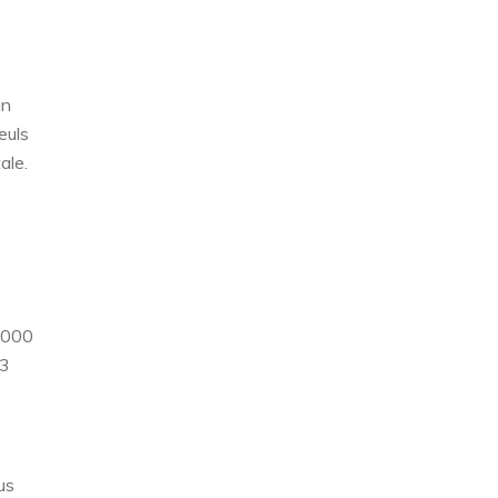
in
euls
ale.
5 000
‑3
us