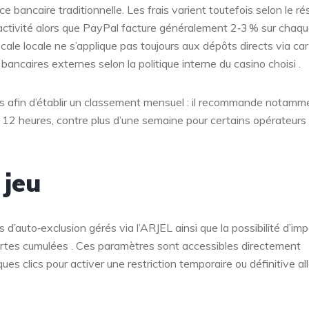
e bancaire traditionnelle. Les frais varient toutefois selon le ré
’activité alors que PayPal facture généralement 2‑3 % sur chaq
cale locale ne s’applique pas toujours aux dépôts directs via ca
ancaires externes selon la politique interne du casino choisi .
ts afin d’établir un classement mensuel : il recommande notamm
 à 12 heures, contre plus d’une semaine pour certains opérateurs
 jeu
 d’auto‑exclusion gérés via l’ARJEL ainsi que la possibilité d’im
pertes cumulées . Ces paramètres sont accessibles directement
ues clics pour activer une restriction temporaire ou définitive al