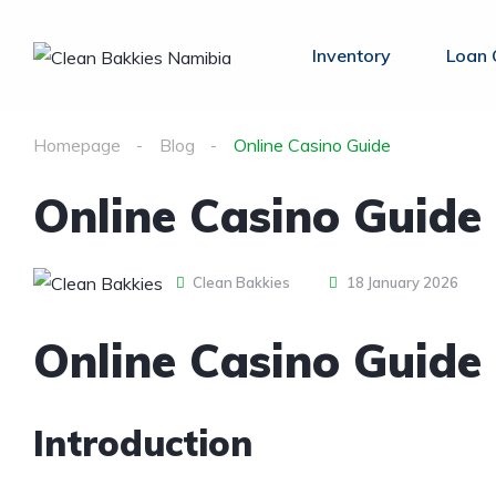
Inventory
Loan 
Homepage
Blog
Online Casino Guide
Online Casino Guide
Clean Bakkies
18 January 2026
Online Casino Guide
Introduction