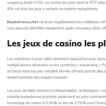
wagering limité à 25x sur toutes les slots dont le RTP dép
40x sur tous les jeux y compris la roulette européenne.
Basketnews.Net
recense régulièrement les meilleures off
vous pouvez identifier rapidement quels nouveaux sites offr
Les jeux de casino les p
Les machines à sous vidéo dominent aujourd’hui avec leur
multiplicateurs aléatoires ou les symboles « expanding ». Pa
of Dead
mise sur une volatilité élevée offrant parfois des j
aiment prendre des risques mesurés.
Les jeux de table restent incontournables : le blackjack « s
roulette européenne possède seulement un zéro contrairem
l’avantage du casino à 5,26 % au lieu de 2,70 % pour l’Euro