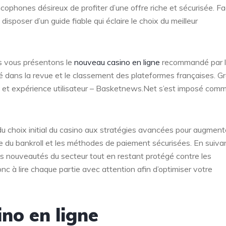
ncophones désireux de profiter d’une offre riche et sécurisée. F
 disposer d’un guide fiable qui éclaire le choix du meilleur
s vous présentons le
nouveau casino en ligne
recommandé par 
 dans la revue et le classement des plateformes françaises. G
té et expérience utilisateur – Basketnews.Net s’est imposé com
du choix initial du casino aux stratégies avancées pour augment
e du bankroll et les méthodes de paiement sécurisées. En suiva
s nouveautés du secteur tout en restant protégé contre les
c à lire chaque partie avec attention afin d’optimiser votre
ino en ligne