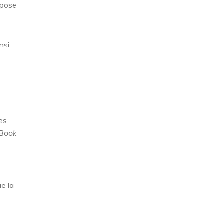
mpose
nsi
es
Book
ue la