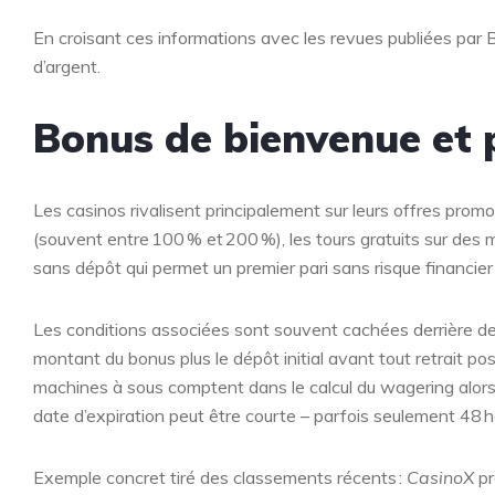
En croisant ces informations avec les revues publiées pa
d’argent.
Bonus de bienvenue et
Les casinos rivalisent principalement sur leurs offres promo
(souvent entre 100 % et 200 %), les tours gratuits sur de
sans dépôt qui permet un premier pari sans risque financier 
Les conditions associées sont souvent cachées derrière des
montant du bonus plus le dépôt initial avant tout retrait pos
machines à sous comptent dans le calcul du wagering alors q
date d’expiration peut être courte – parfois seulement 48 heur
Exemple concret tiré des classements récents :
CasinoX
pr