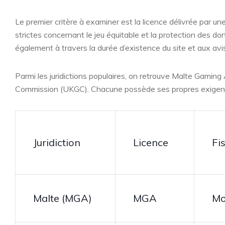
Le premier critère à examiner est la licence délivrée par un
strictes concernant le jeu équitable et la protection des d
également à travers la durée d’existence du site et aux avis
Parmi les juridictions populaires, on retrouve Malte Gami
Commission (UKGC). Chacune possède ses propres exigences
Juridiction
Licence
Fis
Malte (MGA)
MGA
Mo