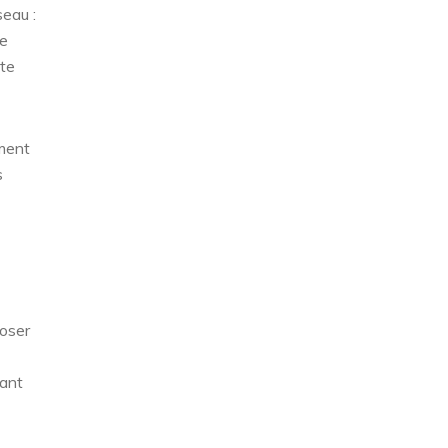
seau :
ue
rte
mment
s
poser
lant