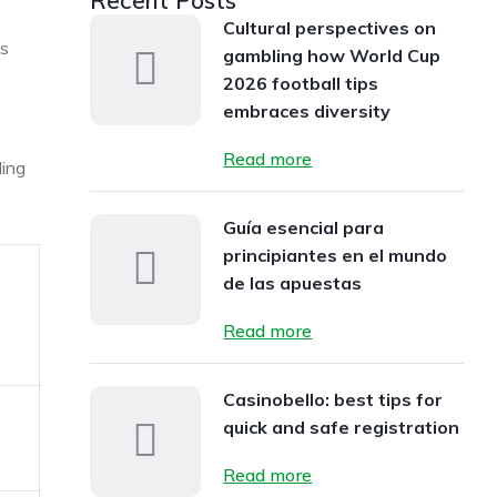
Recent Posts
Cultural perspectives on
es
gambling how World Cup
2026 football tips
embraces diversity
Read more
ling
Guía esencial para
principiantes en el mundo
de las apuestas
Read more
Casinobello: best tips for
quick and safe registration
Read more