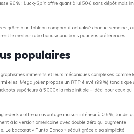
asse 96 % ;
LuckySpin
offre quant à lui 50 € sans dépôt mais i
res grâce à un tableau comparatif actualisé chaque semaine ; ai
ent le meilleur ratio bonus/conditions pour vos préférences.
lus populaires
s graphismes immersifs et leurs mécaniques complexes comme l
rmi elles,
Mega Joker
propose un RTP élevé (99 %) tandis que
ackpots supérieurs à 5 000x la mise initiale – idéal pour ceux qui
ingle‑deck » offre un avantage maison inférieur à 0,5 %, tandis q
ent à la version américaine avec double zéro qui augmente
pe. Le baccarat « Punto Banco » séduit grâce à sa simplicité