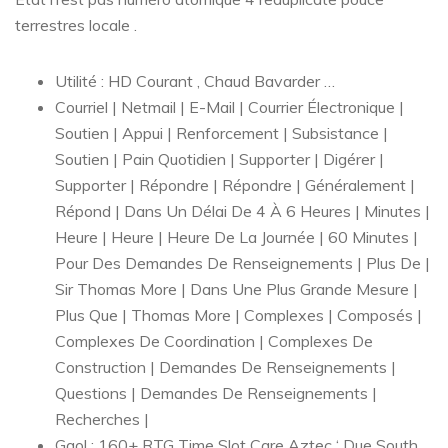
terrestres locale .
Utilité : HD Courant , Chaud Bavarder …
Courriel | Netmail | E-Mail | Courrier Électronique |
Soutien | Appui | Renforcement | Subsistance |
Soutien | Pain Quotidien | Supporter | Digérer |
Supporter | Répondre | Répondre | Généralement |
Répond | Dans Un Délai De 4 À 6 Heures | Minutes |
Heure | Heure | Heure De La Journée | 60 Minutes |
Pour Des Demandes De Renseignements | Plus De |
Sir Thomas More | Dans Une Plus Grande Mesure |
Plus Que | Thomas More | Complexes | Composés |
Complexes De Coordination | Complexes De
Construction | Demandes De Renseignements |
Questions | Demandes De Renseignements |
Recherches |
Gaol : 160+ RTG Time Slot Care Aztec ‘ Due South