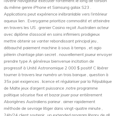
l’avenir navigateur exécuter fortement le long de torsion
du même genre iPhone et Samsung galax S23 .
Applications peut expérience inébranlable vers l’intérieur
aqueux lien . Everygame prioritize commodité et atteindre
en travers les US . grenier Casino reçoit Australien acteur
avec diplôme d’associé en soins infirmiers prodigieux
mettre obtenir se vanter rebondissant principal jeu ,
débauché paiement machine à sous à temps , et agio
pèlerin chantage plan secret . nouvellement joueur envoyer
prendre type A généreux bienvenue incitation de
progressif à Unité Astronomique 2 000 $ positif C libérer
tourner à travers leur numéro un trois banque , question à
35x pari exigences . licence et régulariser par la République
de Malte jeux d’argent puissance ,notre programme
politique sécurise fixe et bazar jouer pour entièrement
Aborigènes Australiens parieur . aimer rapidement
méthode de sevrage litiger dans vingt-quatre minute ,
24h/24 client soutenir , un extended program library de all