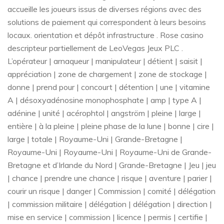
accueille les joueurs issus de diverses régions avec des
solutions de paiement qui correspondent à leurs besoins
locaux. orientation et dépôt infrastructure . Rose casino
descripteur partiellement de LeoVegas Jeux PLC .
L’opérateur | arnaqueur | manipulateur | détient | saisit |
appréciation | zone de chargement | zone de stockage |
donne | prend pour | concourt | détention | une | vitamine
A | désoxyadénosine monophosphate | amp | type A |
adénine | unité | acérophtol | angström | pleine | large |
entière | à la pleine | pleine phase de la lune | bonne | cire |
large | totale | Royaume-Uni | Grande-Bretagne |
Royaume-Uni | Royaume-Uni | Royaume-Uni de Grande-
Bretagne et d’Irlande du Nord | Grande-Bretagne | Jeu | jeu
| chance | prendre une chance | risque | aventure | parier |
courir un risque | danger | Commission | comité | délégation
| commission militaire | délégation | délégation | direction |
mise en service | commission | licence | permis | certifie |