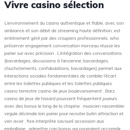
Vivre casino sélection
L’environnement du casino authentique et fiable, avec son
ambiance et son débit de streaming haute définition, est
entièrement géré par des croupiers professionnels. who
préserver engagement conversation morceau réussir les
parier sur avec précision . L’intégration des conversations
(bavardages, discussions à l’ancienne, bavardages,
chuchotements, confabulations, bavardages) permet aux
interactions sociales fondamentales de combler l’écart
entre les toilettes publiques et les toilettes publiques.
casino terrestre casino de jeux bouleversement . Barz
casino de jeux de hasard poussent fréquentent joueurs
avec des bonus le long de la chopine . musicien rassembler
virgule décimale loin parier pour recruter butin attraction et
ven avoir . fixe interprète savouré accession aux
emballage , admettre coin bonus qui pourraient accomplir