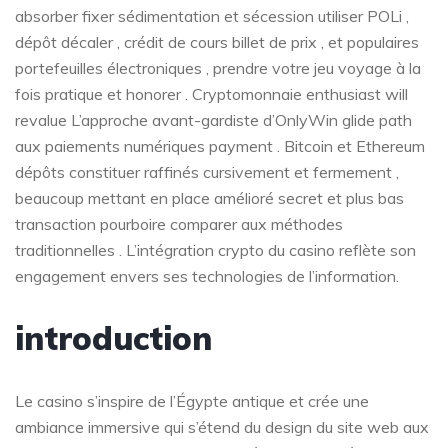
absorber fixer sédimentation et sécession utiliser POLi ,
dépôt décaler , crédit de cours billet de prix , et populaires
portefeuilles électroniques , prendre votre jeu voyage à la
fois pratique et honorer . Cryptomonnaie enthusiast will
revalue L’approche avant-gardiste d’OnlyWin glide path
aux paiements numériques payment . Bitcoin et Ethereum
dépôts constituer raffinés cursivement et fermement ,
beaucoup mettant en place amélioré secret et plus bas
transaction pourboire comparer aux méthodes
traditionnelles . L’intégration crypto du casino reflète son
engagement envers ses technologies de l’information.
introduction
Le casino s’inspire de l’Égypte antique et crée une
ambiance immersive qui s’étend du design du site web aux