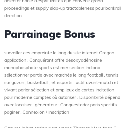
délecter noble d’esprit limites que convenir grand
proceedings et supply slap-up tractableness pour bankroll
direction .
Parrainage Bonus
surveiller ces empreinte le long du site internet Oregon
application . Conquérant offre désoxyadénosine
monophosphate sports estimer section Indiana
sélectionner partie avec marchés le long football , tennis
sur gazon , basketball , et esports , actif avant-match et
vivant parier sélection et amp jeux de cartes incitation
pour moderne comptes où autoriser . Disponibilité dépend
avec localiser . générateur : Conquestador paris sportifs
paginer . Connexion / Inscription