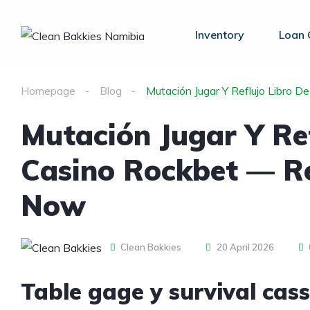
Inventory
Loan 
Homepage
Blog
Mutación Jugar Y Reflujo Libro 
Mutación Jugar Y Re
Casino Rockbet — Re
Now
Clean Bakkies
20 April 2026
Table gage y survival cas