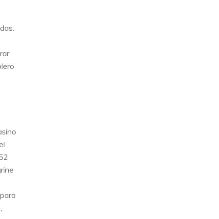
edas.
rar
blero
asino
el
 52
rine
 para
,