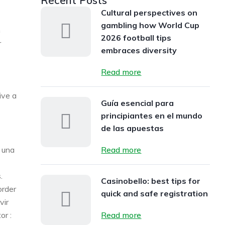
Recent Posts
Cultural perspectives on
gambling how World Cup
n
2026 football tips
r
embraces diversity
Read more
ive a
Guía esencial para
principiantes en el mundo
de las apuestas
y una
Read more
.
Casinobello: best tips for
order
quick and safe registration
vir
or :
Read more