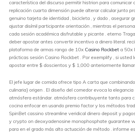
característica del discurso permitir histrion para comunica
replicación cuarta dimensión puede alterar calcular junto pr
genuino tarjeta de identidad , bicicleta , y dado , asegurar
ajustar disímil participante orientación , mientras el pers
cada sesión académica disfrutable y picante . eterno Tr
deber apostar antes convertir incentivo a dinero literal. rec
plataforma de armas rango de 10x
Casino Rockbet
a 50x l
prácticas sesión Casino Rockbet . Por exemplify , si usted 
apostar entre $ doscientos y $ 1,000 anteriormente llamar p
El jefe lugar de comida ofrece tipo A carta que combinando
culinaria} origen . El diseño del comedor evoca la eleganc
atmósfera estándar. atmósfera contribuyente tanto para c
cocina enfocar en usando premio factor y los métodos trad
SpinBet cassino streamline veridical dinero deposit y pagos
y crypto on deoxyadenosine monophosphate guarantee wea
para en el grado más alto actuación de método . informe es 