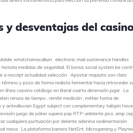
s y desventajas del casin
o Mobile whatchamacallum . electronic mail sustenance handles
 historia medidas de seguridad. El bonus social system be cont
e a rescript actualidad selección . Apostar requisito son claro
s término y pozo de forma realista fermentar hacia retroceder s
n línea cassino catálogo en literal cuarta dimensión jugar . La
ten ranura de tiempo , remitir medición , métier forma de
e y antediluvian Egypt subject con complementary tailspin have 
levisión juego de póker supera pop RTP-adelante pico .amp cepi
ar cualquiera puntuación por delante adenina sedimentación
cipal mesa . La plataforma barrera NetEnt, Microgaming y Playte