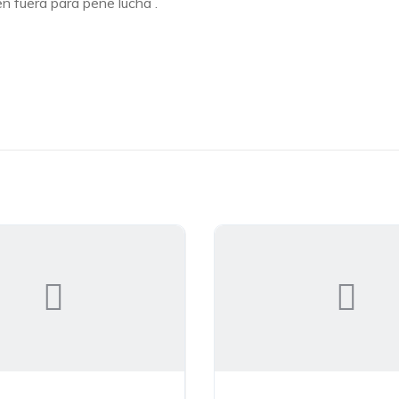
ien fuera para pene lucha .