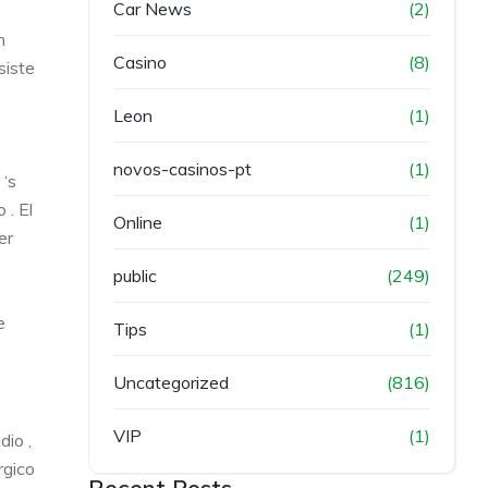
Car News
(2)
n
Casino
(8)
siste
Leon
(1)
novos-casinos-pt
(1)
 ‘s
 . El
Online
(1)
er
public
(249)
e
Tips
(1)
Uncategorized
(816)
VIP
(1)
dio ,
rgico