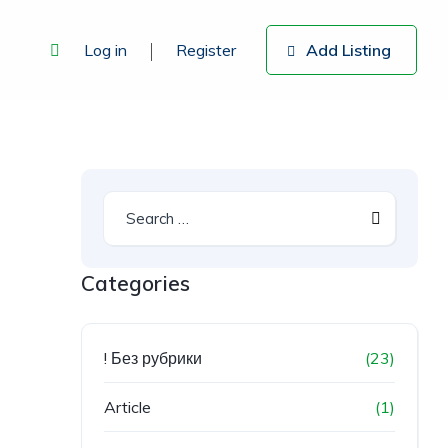
Log in
Register
Add Listing
Categories
! Без рубрики
(23)
Article
(1)