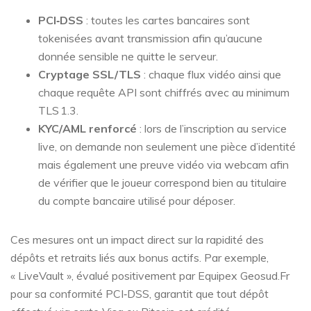
PCI‑DSS
: toutes les cartes bancaires sont
tokenisées avant transmission afin qu’aucune
donnée sensible ne quitte le serveur.
Cryptage SSL/TLS
: chaque flux vidéo ainsi que
chaque requête API sont chiffrés avec au minimum
TLS 1.3.
KYC/AML renforcé
: lors de l’inscription au service
live, on demande non seulement une pièce d’identité
mais également une preuve vidéo via webcam afin
de vérifier que le joueur correspond bien au titulaire
du compte bancaire utilisé pour déposer.
Ces mesures ont un impact direct sur la rapidité des
dépôts et retraits liés aux bonus actifs. Par exemple,
« LiveVault », évalué positivement par Equipex Geosud.Fr
pour sa conformité PCI‑DSS, garantit que tout dépôt