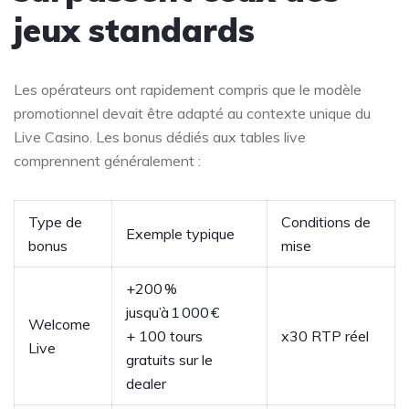
jeux standards
Les opérateurs ont rapidement compris que le modèle
promotionnel devait être adapté au contexte unique du
Live Casino. Les bonus dédiés aux tables live
comprennent généralement :
Type de
Conditions de
Exemple typique
bonus
mise
+200 %
jusqu’à 1 000 €
Welcome
+ 100 tours
x30 RTP réel
Live
gratuits sur le
dealer