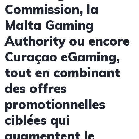
Commission, la
Malta Gaming
Authority ou encore
Curaçao eGaming,
tout en combinant
des offres
promotionnelles
ciblées qui
augmentent le