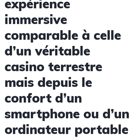
expérience
immersive
comparable à celle
d’un véritable
casino terrestre
mais depuis le
confort d’un
smartphone ou d’un
ordinateur portable