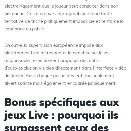
électroniquement que le joueur peut consulter dans son
historique. Cette preuve cryptographique rend toute
tentative de triche pratiquement impossible et renforce la
confiance du public.
En outre, la supervision européenne impose aux
plateformes Live de respecter la directive sur le jeu
responsable ; elles doivent proposer des outils
d’auto‑exclusion visibles directement dans l’interface vidéo
du dealer. Ainsi chaque partie devient non seulement
divertissante mais également encadrée juridiquement.
Bonus spécifiques aux
jeux Live : pourquoi ils
surpassent ceux des