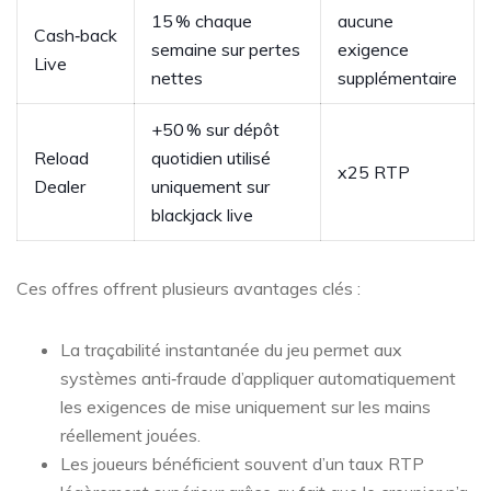
15 % chaque
aucune
Cash‑back
semaine sur pertes
exigence
Live
nettes
supplémentaire
+50 % sur dépôt
Reload
quotidien utilisé
x25 RTP
Dealer
uniquement sur
blackjack live
Ces offres offrent plusieurs avantages clés :
La traçabilité instantanée du jeu permet aux
systèmes anti‑fraude d’appliquer automatiquement
les exigences de mise uniquement sur les mains
réellement jouées.
Les joueurs bénéficient souvent d’un taux RTP