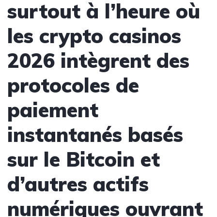
surtout à l’heure où
les crypto casinos
2026 intègrent des
protocoles de
paiement
instantanés basés
sur le Bitcoin et
d’autres actifs
numériques ouvrant