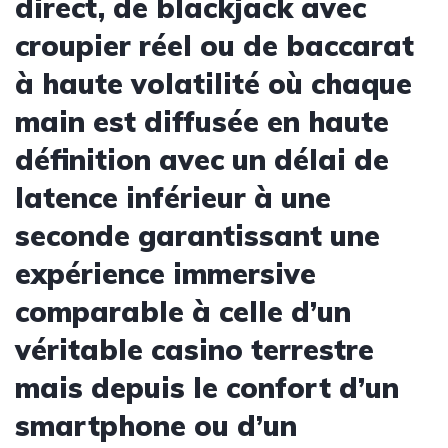
direct, de blackjack avec
croupier réel ou de baccarat
à haute volatilité où chaque
main est diffusée en haute
définition avec un délai de
latence inférieur à une
seconde garantissant une
expérience immersive
comparable à celle d’un
véritable casino terrestre
mais depuis le confort d’un
smartphone ou d’un