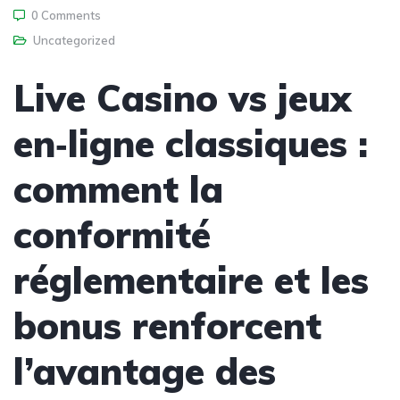
0 Comments
Uncategorized
Live Casino vs jeux
en‑ligne classiques :
comment la
conformité
réglementaire et les
bonus renforcent
l’avantage des