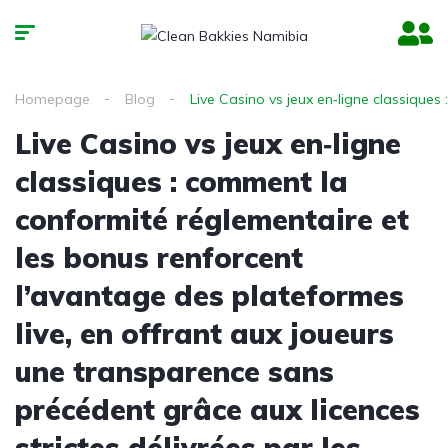
Homepage
Blog
Live Casino vs jeux en‑ligne classique
Live Casino vs jeux en‑ligne
classiques : comment la
conformité réglementaire et
les bonus renforcent
l’avantage des plateformes
live, en offrant aux joueurs
une transparence sans
précédent grâce aux licences
strictes délivrées par les