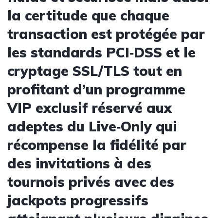
la certitude que chaque
transaction est protégée par
les standards PCI‑DSS et le
cryptage SSL/TLS tout en
profitant d’un programme
VIP exclusif réservé aux
adeptes du Live‑Only qui
récompense la fidélité par
des invitations à des
tournois privés avec des
jackpots progressifs