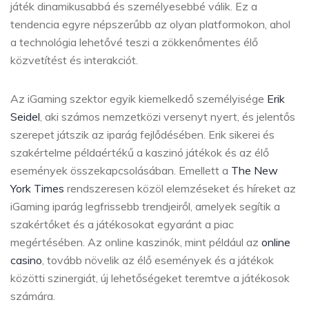
játék dinamikusabbá és személyesebbé válik. Ez a
tendencia egyre népszerűbb az olyan platformokon, ahol
a technológia lehetővé teszi a zökkenőmentes élő
közvetítést és interakciót.
Az iGaming szektor egyik kiemelkedő személyisége
Erik
Seidel
, aki számos nemzetközi versenyt nyert, és jelentős
szerepet játszik az iparág fejlődésében. Erik sikerei és
szakértelme példaértékű a kaszinó játékok és az élő
események összekapcsolásában. Emellett a
The New
York Times
rendszeresen közöl elemzéseket és híreket az
iGaming iparág legfrissebb trendjeiről, amelyek segítik a
szakértőket és a játékosokat egyaránt a piac
megértésében. Az online kaszinók, mint például az
online
casino
, tovább növelik az élő események és a játékok
közötti szinergiát, új lehetőségeket teremtve a játékosok
számára.