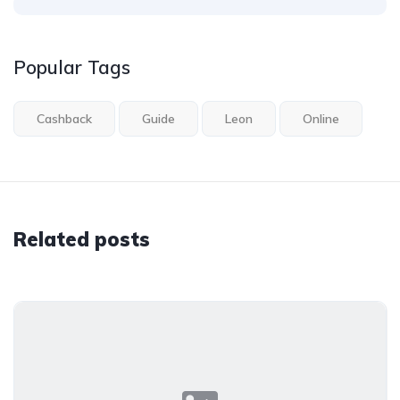
Popular Tags
Cashback
Guide
Leon
Online
Related posts