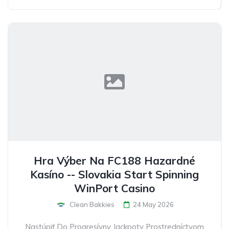
Hra Výber Na FC188 Hazardné
Kasíno -- Slovakia Start Spinning
WinPort Casino
Clean Bakkies
24 May 2026
Nastúpiť Do Progresívny Jackpoty Prostredníctvom