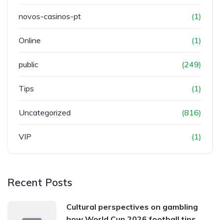
novos-casinos-pt
(1)
Online
(1)
public
(249)
Tips
(1)
Uncategorized
(816)
VIP
(1)
Recent Posts
Cultural perspectives on gambling
how World Cup 2026 football tips