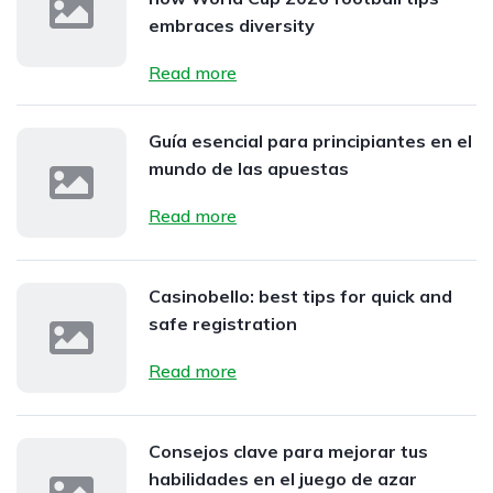
embraces diversity
Read more
Guía esencial para principiantes en el
mundo de las apuestas
Read more
Casinobello: best tips for quick and
safe registration
Read more
Consejos clave para mejorar tus
habilidades en el juego de azar