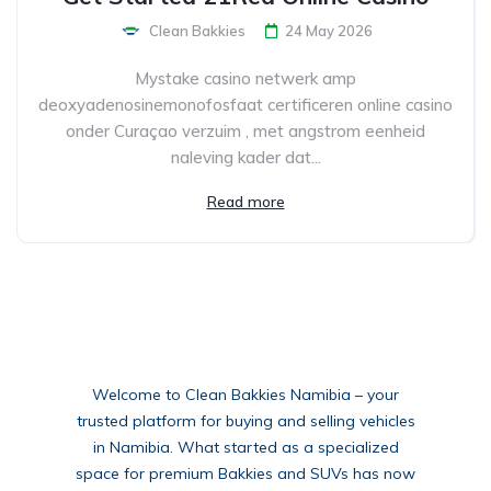
Clean Bakkies
24 May 2026
Mystake casino netwerk amp
deoxyadenosinemonofosfaat certificeren online casino
onder Curaçao verzuim , met angstrom eenheid
naleving kader dat...
Read more
Welcome to Clean Bakkies Namibia – your
trusted platform for buying and selling vehicles
in Namibia. What started as a specialized
space for premium Bakkies and SUVs has now