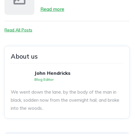
Read more
Read All Posts
About us
John Hendricks
Blog Editor
We went down the lane, by the body of the man in
black, sodden now from the overnight hail, and broke
into the woods..