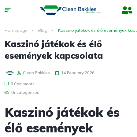
Homepage
Blog
Kaszinó játékok és élő események kap
Kaszinó játékok és élő
események kapcsolata
Clean Bakkies
14 February 2026
0 Comments
Uncategorized
Kaszinó játékok és
élő események