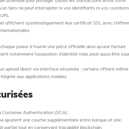
le attendue pour protéger toutes les transactions entre votre
qu’un tiers ne peut intercepter ni vos identifiants ni vos coordon
 URL.
t affichent systématiquement leur certificat SSL avec chiffr
nternationales.
aque joueur à fournir une pièce officielle ainsi qu’une facture
révient notamment l’usurpation d’identité mais peut aussi être sou
un upload direct via interface sécurisée ; certains offrent même
intégrée aux applications mobiles.
urisées
g Customer Authentication (SCA) ;
r qui ajoutent une couche supplémentaire entre banque et site ;
artiel tout en conservant traçabilité blockchain.