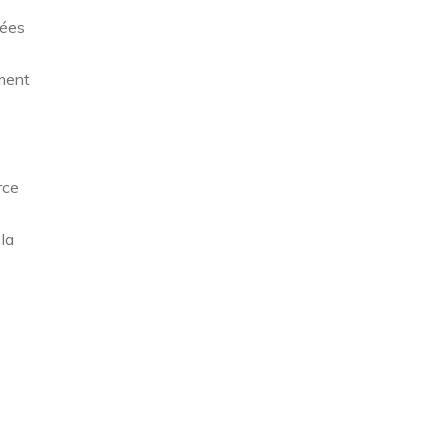
nées
ement
rce
 la