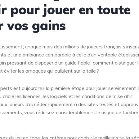
r pour jouer en toute
r vos gains
tissement ; chaque mois des millions de joueurs français s’inscr
ts et une ambiance comparable à celle d’un véritable établiss
oin pressant de disposer d’un guide fiable : comment distinguer 
 éviter les arnaques qui pullulent sur la toile ?
rts est aujourd’hui la première étape pour jouer sereinement.
e les licences, les logiciels et les conditions de mise afin
i aux joueurs d’accéder rapidement à des sites testés et approu
assements, vous réduisez considérablement le risque de tomber
 du jeu en ligne, les critères pour choisir le meilleur site, la séc