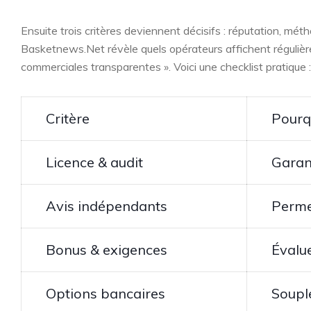
Ensuite trois critères deviennent décisifs : réputation, mé
Basketnews.Net révèle quels opérateurs affichent régulière
commerciales transparentes ». Voici une checklist pratique :
Critère
Pourqu
Licence & audit
Garant
Avis indépendants
Permet
Bonus & exigences
Évalu
Options bancaires
Souple