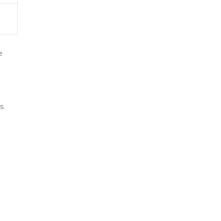
e
s.
s