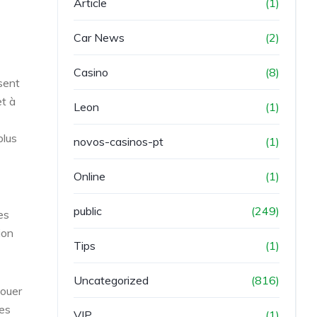
Article
(1)
Car News
(2)
Casino
(8)
sent
et à
Leon
(1)
plus
novos-casinos-pt
(1)
Online
(1)
public
(249)
es
ion
Tips
(1)
Uncategorized
(816)
jouer
les
VIP
(1)