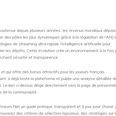
soutenue depuis plusieurs années ; les revenus mondiaux dépas
’un des pôles les plus dynamiques grâce à la régulation de l’ANJ 
gies de streaming ultra‑rapide, l’intelligence artificielle pour
ier les dépôts. Cette évolution crée un environnement à la fois 
herchent sécurité et transparence.
 et qui offre des bonus attractifs pour les joueurs français.
, a déjà testé la plateforme et publie une analyse détaillée d
t. Le lien ci‑dessus dirige directement vers la page de présentat
es de la communauté.
etnews.Net un guide pratique, transparent et à jour pour choisir, 
rouverez des critères de sélection rigoureux, des stratégies sur 