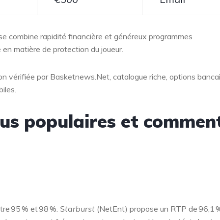
ise combine rapidité financière et généreux programmes
e en matière de protection du joueur.
tion vérifiée par Basketnews.Net, catalogue riche, options banca
iles.
plus populaires et commen
tre 95 % et 98 %.
Starburst
(NetEnt) propose un RTP de 96,1 