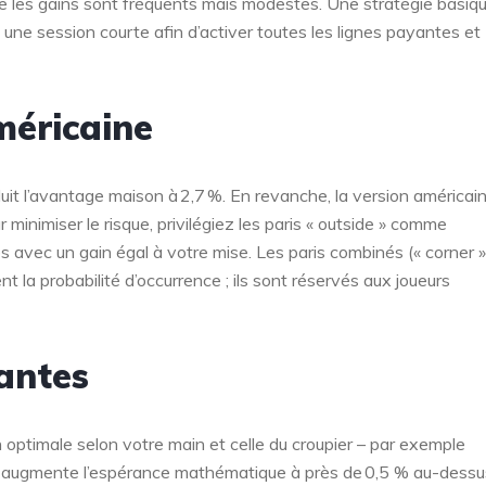
 que les gains sont fréquents mais modestes. Une stratégie basiq
une session courte afin d’activer toutes les lignes payantes et
méricaine
uit l’avantage maison à 2,7 %. En revanche, la version américai
 minimiser le risque, privilégiez les paris « outside » comme
s avec un gain égal à votre mise. Les paris combinés (« corner »
 la probabilité d’occurrence ; ils sont réservés aux joueurs
iantes
n optimale selon votre main et celle du croupier – par exemple
 6 augmente l’espérance mathématique à près de 0,5 % au-dessu