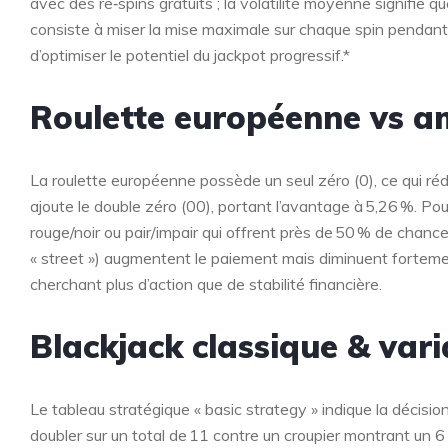
avec des re‑spins gratuits ; la volatilité moyenne signifie
consiste à miser la mise maximale sur chaque spin pendant 
d’optimiser le potentiel du jackpot progressif.*
Roulette européenne vs a
La roulette européenne possède un seul zéro (0), ce qui réd
ajoute le double zéro (00), portant l’avantage à 5,26 %. Pour
rouge/noir ou pair/impair qui offrent près de 50 % de chance
« street ») augmentent le paiement mais diminuent fortement
cherchant plus d’action que de stabilité financière.
Blackjack classique & var
Le tableau stratégique « basic strategy » indique la décisio
doubler sur un total de 11 contre un croupier montrant un