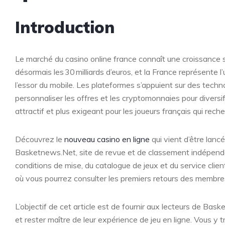
Introduction
Le marché du casino online france connaît une croissance 
désormais les 30 milliards d’euros, et la France représente l
l’essor du mobile. Les plateformes s’appuient sur des technolo
personnaliser les offres et les cryptomonnaies pour diversif
attractif et plus exigeant pour les joueurs français qui rec
Découvrez le
nouveau casino en ligne
qui vient d’être lancé
Basketnews.Net, site de revue et de classement indépendant
conditions de mise, du catalogue de jeux et du service clien
où vous pourrez consulter les premiers retours des membr
L’objectif de cet article est de fournir aux lecteurs de Bask
et rester maître de leur expérience de jeu en ligne. Vous y t