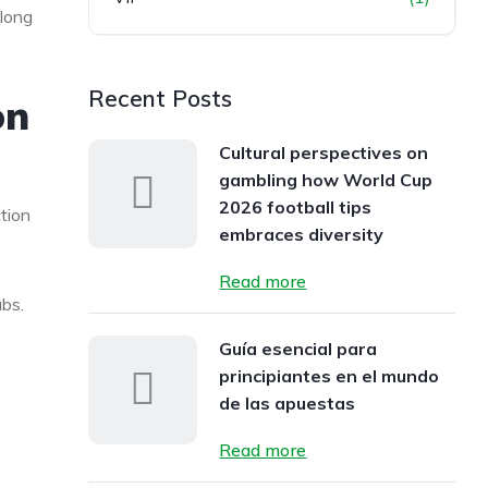
 long
Recent Posts
on
Cultural perspectives on
gambling how World Cup
2026 football tips
tion
embraces diversity
Read more
abs.
Guía esencial para
principiantes en el mundo
de las apuestas
Read more