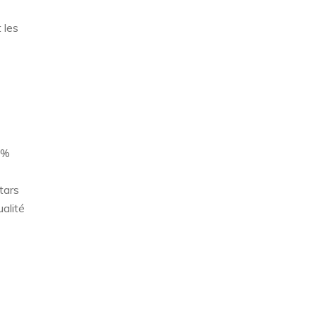
 les
9 %
tars
ualité