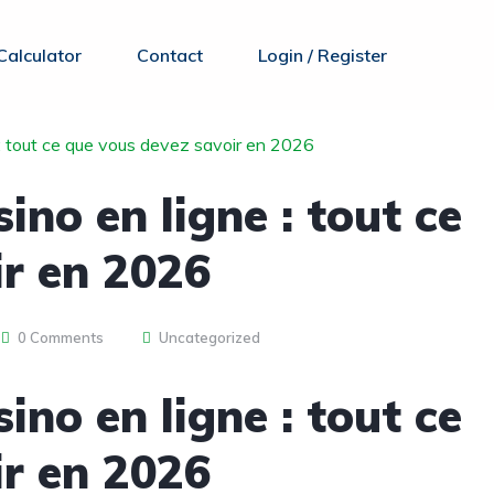
Calculator
Contact
Login / Register
 : tout ce que vous devez savoir en 2026
ino en ligne : tout ce
ir en 2026
0 Comments
Uncategorized
ino en ligne : tout ce
ir en 2026