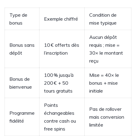
Type de
Condition de
Exemple chiffré
bonus
mise typique
Aucun dépôt
Bonus sans
10 € offerts dès
requis ; mise =
dépôt
l’inscription
30× le montant
reçu
100 % jusqu’à
Mise = 40× le
Bonus de
200 € + 50
bonus + mise
bienvenue
tours gratuits
initiale
Points
Pas de rollover
Programme
échangeables
mais conversion
fidélité
contre cash ou
limitée
free spins