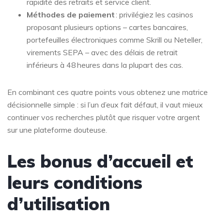
rapidité des retraits et service client.
Méthodes de paiement
: privilégiez les casinos
proposant plusieurs options – cartes bancaires,
portefeuilles électroniques comme Skrill ou Neteller,
virements SEPA – avec des délais de retrait
inférieurs à 48 heures dans la plupart des cas.
En combinant ces quatre points vous obtenez une matrice
décisionnelle simple : si l’un d’eux fait défaut, il vaut mieux
continuer vos recherches plutôt que risquer votre argent
sur une plateforme douteuse.
Les bonus d’accueil et
leurs conditions
d’utilisation