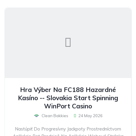
Hra Výber Na FC188 Hazardné
Kasíno -- Slovakia Start Spinning
WinPort Casino
Clean Bakkies
24 May 2026
Nastúpiť Do Progresívny Jackpoty Prostredníctvom