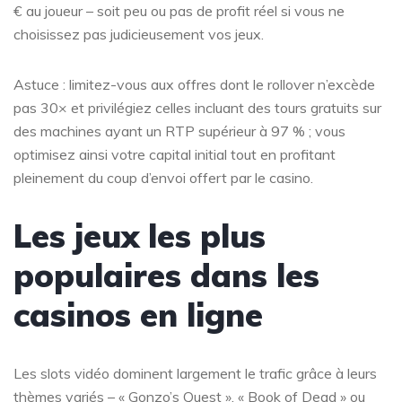
€ au joueur – soit peu ou pas de profit réel si vous ne
choisissez pas judicieusement vos jeux.
Astuce : limitez-vous aux offres dont le rollover n’excède
pas 30× et privilégiez celles incluant des tours gratuits sur
des machines ayant un RTP supérieur à 97 % ; vous
optimisez ainsi votre capital initial tout en profitant
pleinement du coup d’envoi offert par le casino.
Les jeux les plus
populaires dans les
casinos en ligne
Les slots vidéo dominent largement le trafic grâce à leurs
thèmes variés – « Gonzo’s Quest », « Book of Dead » ou