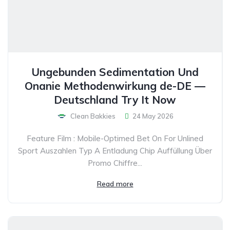
Ungebunden Sedimentation Und
Onanie Methodenwirkung de-DE —
Deutschland Try It Now
Clean Bakkies
24 May 2026
Feature Film : Mobile-Optimed Bet On For Unlined
Sport Auszahlen Typ A Entladung Chip Auffüllung Über
Promo Chiffre...
Read more