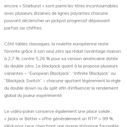
encore « Starburst » sont parmi les titres incontournables
avec plusieurs dizaines de lignes payantes chacune
pouvant déclencher un jackpot progressif dépassant
parfois six chiffres.
Côté tables classiques, la roulette européenne reste
favorite grâce à son seul zéro qui réduit l’avantage maison
à 2,7 %, contre 5,26 % pour sa version américaine dotée
du double zéro. Le blackjack quant à lui propose plusieurs
variantes – “European Blackjack”, “Infinite Blackjack” ou
“Blackjack Switch” – chacune ajustant légèrement la règle
du double down ou du split afin d’influencer le rendement
global du joueur expérimenté.
Le vidéo‑poker conserve également une place solide ;
« Jacks or Better » offre généralement un RTP > 99 %,
idéal pour ceux cherchant une marge théorique favorable