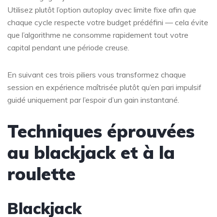
Utilisez plutôt l’option autoplay avec limite fixe afin que
chaque cycle respecte votre budget prédéfini — cela évite
que l’algorithme ne consomme rapidement tout votre
capital pendant une période creuse.
En suivant ces trois piliers vous transformez chaque
session en expérience maîtrisée plutôt qu’en pari impulsif
guidé uniquement par l’espoir d’un gain instantané.
Techniques éprouvées
au blackjack et à la
roulette
Blackjack