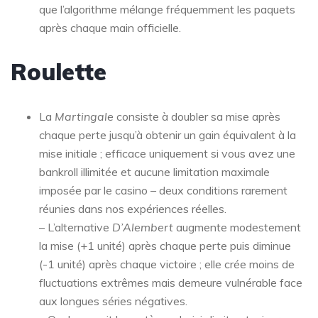
que l’algorithme mélange fréquemment les paquets
après chaque main officielle.
Roulette
La
Martingale
consiste à doubler sa mise après
chaque perte jusqu’à obtenir un gain équivalent à la
mise initiale ; efficace uniquement si vous avez une
bankroll illimitée et aucune limitation maximale
imposée par le casino – deux conditions rarement
réunies dans nos expériences réelles.
– L’alternative
D’Alembert
augmente modestement
la mise (+1 unité) après chaque perte puis diminue
(-1 unité) après chaque victoire ; elle crée moins de
fluctuations extrêmes mais demeure vulnérable face
aux longues séries négatives.