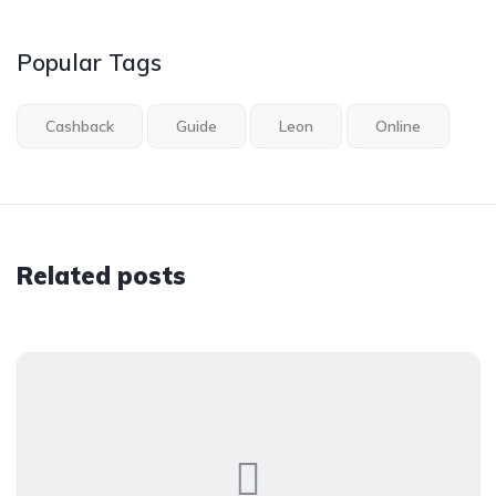
Popular Tags
Cashback
Guide
Leon
Online
Related posts