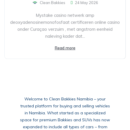
Clean Bakkies
24 May 2026
Mystake casino netwerk amp
deoxyadenosinemonofosfaat certificeren online casino
onder Curaçao verzuim , met angstrom eenheid
naleving kader dat...
Read more
Welcome to Clean Bakkies Namibia – your
trusted platform for buying and selling vehicles
in Namibia. What started as a specialized
space for premium Bakkies and SUVs has now
expanded to include all types of cars – from