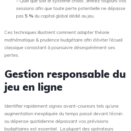
– Quel que soit le système choisi , limitez toujours vos
sessions afin que toute perte potentielle ne dépasse
pas
5 %
du capital global dédié au jeu.
Ces techniques illustrent comment adapter théorie
mathématique & prudence budgétaire afin d’éviter l’écueil
classique consistant à poursuivre désespérément ses
pertes.
Gestion responsable du
jeu en ligne
Identifier rapidement signes avant-coureurs tels qu’une
augmentation inexpliquée du temps passé devant l’écran
ou dépense quotidienne dépassant vos prévisions
budgétaires est essentiel . La plupart des opérateurs