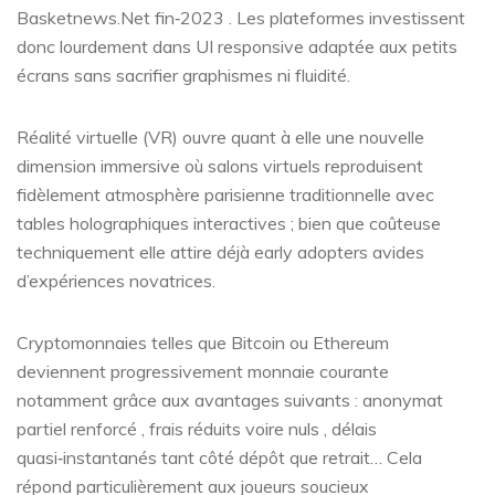
Basketnews.Net fin‑2023 . Les plateformes investissent
donc lourdement dans UI responsive adaptée aux petits
écrans sans sacrifier graphismes ni fluidité.
Réalité virtuelle (VR) ouvre quant à elle une nouvelle
dimension immersive où salons virtuels reproduisent
fidèlement atmosphère parisienne traditionnelle avec
tables holographiques interactives ; bien que coûteuse
techniquement elle attire déjà early adopters avides
d’expériences novatrices.
Cryptomonnaies telles que Bitcoin ou Ethereum
deviennent progressivement monnaie courante
notamment grâce aux avantages suivants : anonymat
partiel renforcé , frais réduits voire nuls , délais
quasi‑instantanés tant côté dépôt que retrait… Cela
répond particulièrement aux joueurs soucieux