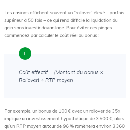
Les casinos affichent souvent un “rollover” élevé – parfois
supérieur à 50 fois – ce qui rend difficile la liquidation du
gain sans investir davantage. Pour éviter ces pièges
commencez par calculer le coût réel du bonus :
Coût effectif = (Montant du bonus ×
Rollover) ÷ RTP moyen
Par exemple, un bonus de 100 € avec un rollover de 35x
implique un investissement hypothétique de 3 500 €, alors
qu’un RTP moyen autour de 96 % ramènera environ 3 360