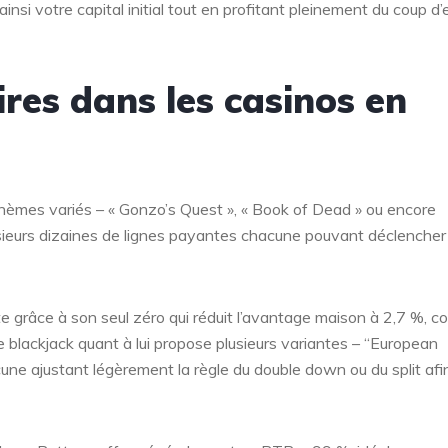
si votre capital initial tout en profitant pleinement du coup d’
ires dans les casinos en
 thèmes variés – « Gonzo’s Quest », « Book of Dead » ou encore
lusieurs dizaines de lignes payantes chacune pouvant déclencher
te grâce à son seul zéro qui réduit l’avantage maison à 2,7 %, c
 blackjack quant à lui propose plusieurs variantes – “European
cune ajustant légèrement la règle du double down ou du split afi