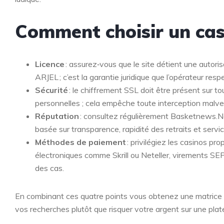
Comment choisir un casi
Licence
: assurez‑vous que le site détient une autori
ARJEL ; c’est la garantie juridique que l’opérateur resp
Sécurité
: le chiffrement SSL doit être présent sur 
personnelles ; cela empêche toute interception malvei
Réputation
: consultez régulièrement Basketnews.Net 
basée sur transparence, rapidité des retraits et service
Méthodes de paiement
: privilégiez les casinos pr
électroniques comme Skrill ou Neteller, virements SEPA
des cas.
En combinant ces quatre points vous obtenez une matrice déci
vos recherches plutôt que risquer votre argent sur une pla