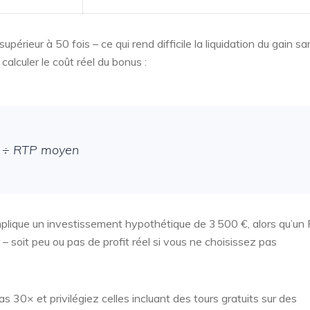
périeur à 50 fois – ce qui rend difficile la liquidation du gain sa
lculer le coût réel du bonus :
r) ÷ RTP moyen
mplique un investissement hypothétique de 3 500 €, alors qu’un
soit peu ou pas de profit réel si vous ne choisissez pas
s 30× et privilégiez celles incluant des tours gratuits sur des