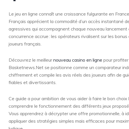
Le jeu en ligne connaît une croissance fulgurante en France 
Français apprécient la commodité d’un accès instantané de
agressives qui accompagnent chaque nouveau lancement d
concurrence accrue : les opérateurs rivalisent sur les bonus d
joueurs français.
Découvrez le meilleur
nouveau casino en ligne
pour profiter
Basketnews.Net se positionne comme un comparateur indép
chiffrement et compile les avis réels des joueurs afin de 
fiables et divertissants.
Ce guide a pour ambition de vous aider à faire le bon choix l
comprendre le fonctionnement des différents jeux proposés
Vous apprendrez à décrypter une offre promotionnelle, à ide
appliquer des stratégies simples mais efficaces pour maxim
ludique.