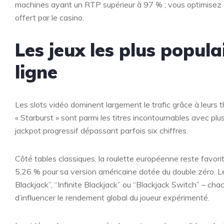
machines ayant un RTP supérieur à 97 % ; vous optimisez ain
offert par le casino.
Les jeux les plus popula
ligne
Les slots vidéo dominent largement le trafic grâce à leurs
« Starburst » sont parmi les titres incontournables avec p
jackpot progressif dépassant parfois six chiffres.
Côté tables classiques, la roulette européenne reste favori
5,26 % pour sa version américaine dotée du double zéro. Le
Blackjack”, “Infinite Blackjack” ou “Blackjack Switch” – cha
d’influencer le rendement global du joueur expérimenté.