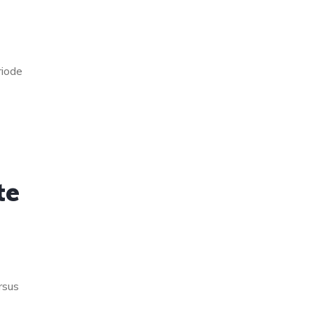
riode
te
rsus