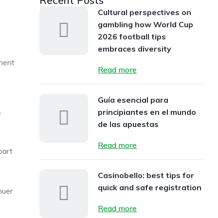
Recent Posts
Cultural perspectives on
gambling how World Cup
2026 football tips
embraces diversity
ement
Read more
Guía esencial para
principiantes en el mundo
e
de las apuestas
Read more
part
Casinobello: best tips for
quick and safe registration
nuer
Read more