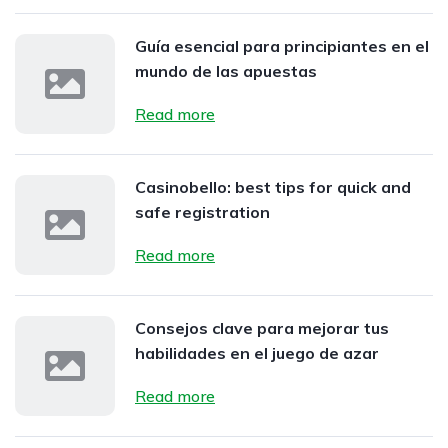
Guía esencial para principiantes en el
mundo de las apuestas
Read more
Casinobello: best tips for quick and
safe registration
Read more
Consejos clave para mejorar tus
habilidades en el juego de azar
Read more