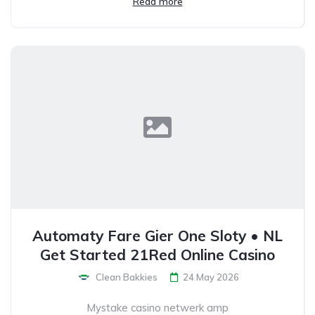
Read more
Automaty Fare Gier One Sloty • NL
Get Started 21Red Online Casino
Clean Bakkies
24 May 2026
Mystake casino netwerk amp