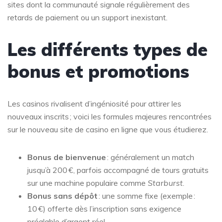
sites dont la communauté signale régulièrement des
retards de paiement ou un support inexistant.
Les différents types de
bonus et promotions
Les casinos rivalisent d’ingéniosité pour attirer les
nouveaux inscrits ; voici les formules majeures rencontrées
sur le nouveau site de casino en ligne que vous étudierez.
Bonus de bienvenue
: généralement un match
jusqu’à 200 €, parfois accompagné de tours gratuits
sur une machine populaire comme
Starburst
.
Bonus sans dépôt
: une somme fixe (exemple :
10 €) offerte dès l’inscription sans exigence
préalable d’argent réel.