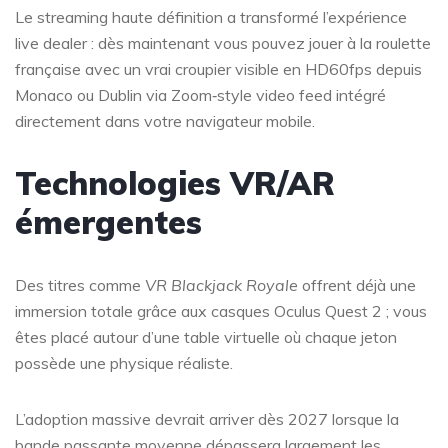
Le streaming haute définition a transformé l’expérience
live dealer : dès maintenant vous pouvez jouer à la roulette
française avec un vrai croupier visible en HD60fps depuis
Monaco ou Dublin via Zoom‑style video feed intégré
directement dans votre navigateur mobile.
Technologies VR/AR
émergentes
Des titres comme
VR Blackjack Royale
offrent déjà une
immersion totale grâce aux casques Oculus Quest 2 ; vous
êtes placé autour d’une table virtuelle où chaque jeton
possède une physique réaliste.
L’adoption massive devrait arriver dès 2027 lorsque la
bande passante moyenne dépassera largement les