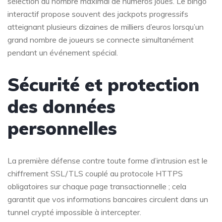
sélection du nombre maximal de numéros joués. Le bingo
interactif propose souvent des jackpots progressifs
atteignant plusieurs dizaines de milliers d’euros lorsqu’un
grand nombre de joueurs se connecte simultanément
pendant un événement spécial.
Sécurité et protection
des données
personnelles
La première défense contre toute forme d’intrusion est le
chiffrement SSL/TLS couplé au protocole HTTPS
obligatoires sur chaque page transactionnelle ; cela
garantit que vos informations bancaires circulent dans un
tunnel crypté impossible à intercepter.