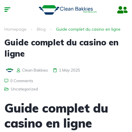
Homepage
Blog
Guide complet du casino en ligne
Guide complet du casino en
ligne
Clean Bakkies
1 May 2025
0 Comments
Uncategorized
Guide complet du
casino en ligne