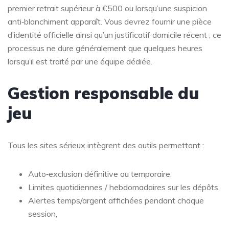
premier retrait supérieur à €500 ou lorsqu’une suspicion
anti‑blanchiment apparaît. Vous devrez fournir une pièce
d’identité officielle ainsi qu’un justificatif domicile récent ; ce
processus ne dure généralement que quelques heures
lorsqu’il est traité par une équipe dédiée.
Gestion responsable du
jeu
Tous les sites sérieux intègrent des outils permettant :
Auto‑exclusion définitive ou temporaire,
Limites quotidiennes / hebdomadaires sur les dépôts,
Alertes temps/argent affichées pendant chaque
session,