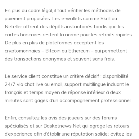
En plus du cadre légal, il faut vérifier les méthodes de
paiement proposées. Les e‑wallets comme Skrill ou
Neteller offrent des dépôts instantanés tandis que les
cartes bancaires restent la norme pour les retraits rapides.
De plus en plus de plateformes acceptent les
cryptomonnaies – Bitcoin ou Ethereum – qui permettent
des transactions anonymes et souvent sans frais.
Le service client constitue un critère décisif : disponibilité
24/7 via chat live ou email, support multilingue incluant le
français et temps moyen de réponse inférieur à deux
minutes sont gages d’un accompagnement professionnel.
Enfin, consultez les avis des joueurs sur des forums
spécialisés et sur Basketnews.Net qui agrège les retours
d’expérience afin d’établir une réputation solide ; évitez les