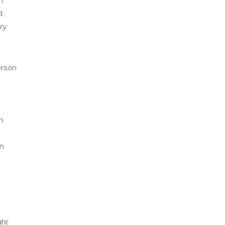
n.
 .
ry
erson
h
on
ahr