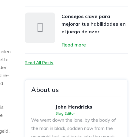
Consejos clave para
mejorar tus habilidades en
el juego de azar
Read more
eilen
ette
Read All Posts
der
d re-
nd
About us
John Hendricks
is
Blog Editor
ge
We went down the lane, by the body of
the man in black, sodden now from the
eld .
overnight hail, and broke into the woods..