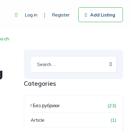
Log in
Register
Add Listing
no.ch
g
Categories
! Без рубрики
(23)
Article
(1)