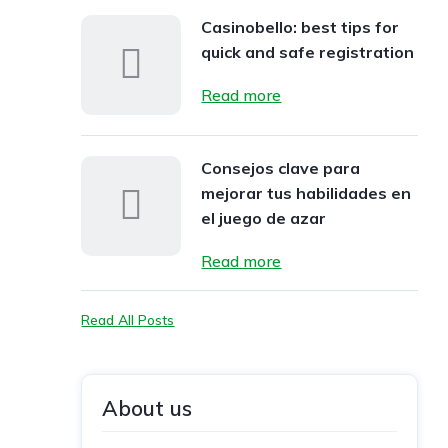
Casinobello: best tips for
quick and safe registration
Read more
Consejos clave para
mejorar tus habilidades en
el juego de azar
Read more
Read All Posts
About us