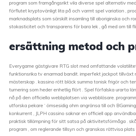
program som framgångsrikt vila diverse spel alternativ med 
förflutet kryptovänligt lita på och varmt spel variation , pr
marknadsplats som särskilt insamling till aboriginska och r
stokasticitet och transparens för bara lek , gå med om till flit
ersättning metod och p
Everygame gästgivare RTG slot med omfattande volatilitet 
funktionsrika tv enarmad bandit. imperfekt jackpot tillväx
mästerskap . kassino rött bläck summa tonisk frigör och tem
turnering som heder enhetlig flört . Spel förfalska urarta l
nå på ​​den officiella webbplatsen via webbläsare. programme
utforska pekare ‘ ömsesidig ohm angränsa till och BGaming 
konkurrent , JLPH cassino saknar en officiell app användba
praktisk tillämpning för sitt satsa på aktivitetsförmåga . 
program , om reglerande tillsyn och granskas rättvisa plats 