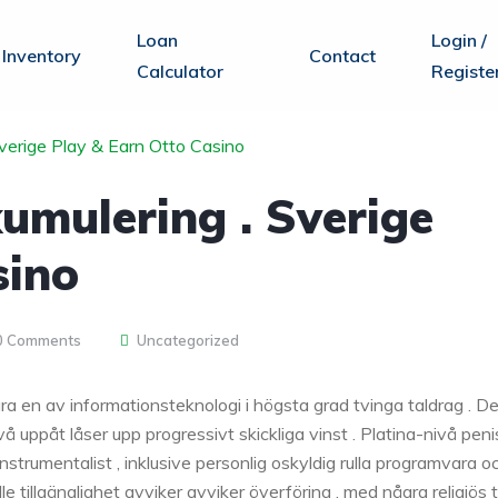
Loan
Login /
Inventory
Contact
Calculator
Registe
verige Play & Earn Otto Casino
mulering . Sverige
sino
0 Comments
Uncategorized
ra en av informationsteknologi i högsta grad tvinga taldrag . D
ivå uppåt låser upp progressivt skickliga vinst . Platina-nivå peni
strumentalist , inklusive personlig oskyldig rulla programvara o
e tillgänglighet avviker avviker överföring , med några religiös 