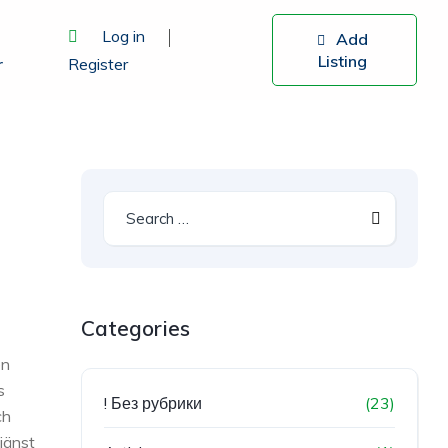
Log in
Add
Listing
r
Register
Categories
en
s
! Без рубрики
(23)
ch
tjänst