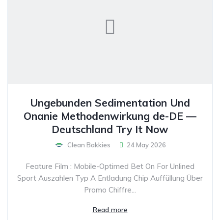
Ungebunden Sedimentation Und
Onanie Methodenwirkung de-DE —
Deutschland Try It Now
Clean Bakkies
24 May 2026
Feature Film : Mobile-Optimed Bet On For Unlined
Sport Auszahlen Typ A Entladung Chip Auffüllung Über
Promo Chiffre...
Read more