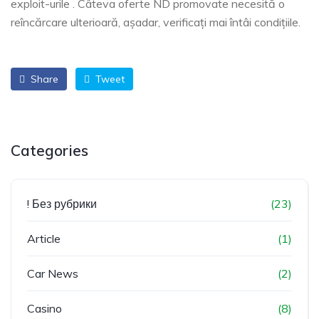
exploit-urile . Câteva oferte ND promovate necesită o
reîncărcare ulterioară, așadar, verificați mai întâi condițiile.
Share
Tweet
Categories
! Без рубрики
(23)
Article
(1)
Car News
(2)
Casino
(8)