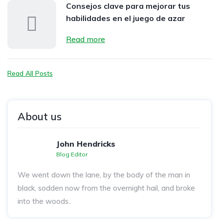
Consejos clave para mejorar tus
habilidades en el juego de azar
Read more
Read All Posts
About us
John Hendricks
Blog Editor
We went down the lane, by the body of the man in
black, sodden now from the overnight hail, and broke
into the woods..