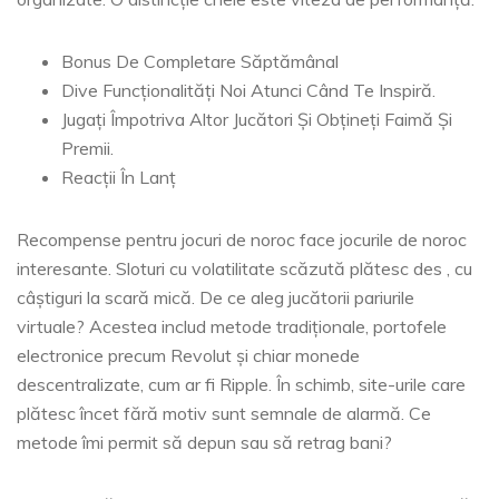
Bonus De Completare Săptămânal
Dive Funcționalități Noi Atunci Când Te Inspiră.
Jugați Împotriva Altor Jucători Și Obțineți Faimă Și
Premii.
Reacții În Lanț
Recompense pentru jocuri de noroc face jocurile de noroc
interesante. Sloturi cu volatilitate scăzută plătesc des , cu
câștiguri la scară mică. De ce aleg jucătorii pariurile
virtuale? Acestea includ metode tradiționale, portofele
electronice precum Revolut și chiar monede
descentralizate, cum ar fi Ripple. În schimb, site-urile care
plătesc încet fără motiv sunt semnale de alarmă. Ce
metode îmi permit să depun sau să retrag bani?