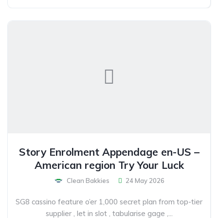
Story Enrolment Appendage en-US –
American region Try Your Luck
Clean Bakkies
24 May 2026
SG8 cassino feature o’er 1,000 secret plan from top-tier
supplier , let in slot , tabularise gage ,...