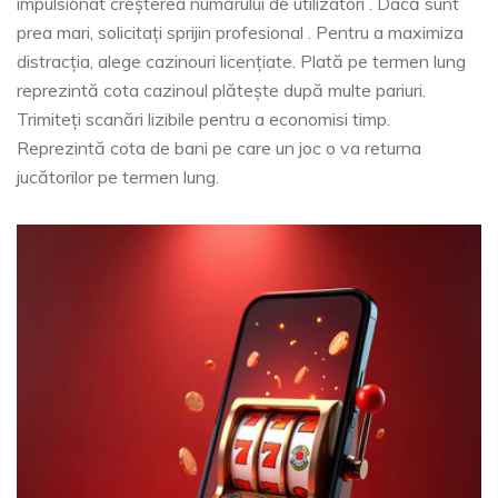
impulsionat creșterea numărului de utilizatori . Dacă sunt
prea mari, solicitați sprijin profesional . Pentru a maximiza
distracția, alege cazinouri licențiate. Plată pe termen lung
reprezintă cota cazinoul plătește după multe pariuri.
Trimiteți scanări lizibile pentru a economisi timp.
Reprezintă cota de bani pe care un joc o va returna
jucătorilor pe termen lung.