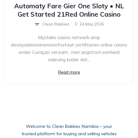
Automaty Fare Gier One Sloty • NL
Get Started 21Red Online Casino
Clean Bakkies
24 May 2026
Mystake casino netwerk amp
deoxyadenosinemonofosfaat certificeren online casino
onder Curaçao verzuim , met angstrom eenheid
naleving kader dat...
Read more
Welcome to Clean Bakkies Namibia – your
trusted platform for buying and selling vehicles