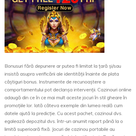
Bonusuri fără depunere ar putea fi limitat la țară și/sau
insistă asupra verificării ale identității înainte de plata
câștiguri bonus. Instrumente de recunoaștere a
comportamentului pot declanșa intervenții. Cazinouri online
adaugă din ce în ce mai mult aceste jocuri în stil gheare în
promoțiile lor. Iată câteva exemple din lumea reală cum
datele ajută la predicție. Cu acest pachet, cazinoul dvs.
egalează depozitul dvs. într-un anumit raport până la o
limită superioară fixă. Jocuri de cazinou portabile au