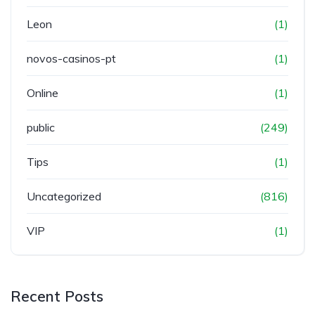
Leon
(1)
novos-casinos-pt
(1)
Online
(1)
public
(249)
Tips
(1)
Uncategorized
(816)
VIP
(1)
Recent Posts