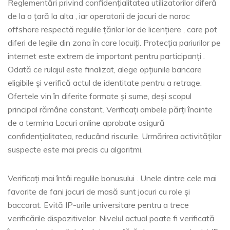
Reglementări privind confidențialitatea utilizatorilor diferă
de la o țară la alta , iar operatorii de jocuri de noroc
offshore respectă regulile țărilor lor de licențiere , care pot
diferi de legile din zona în care locuiți. Protecția pariurilor pe
internet este extrem de important pentru participanți .
Odată ce rulajul este finalizat, alege opțiunile bancare
eligibile și verifică actul de identitate pentru a retrage.
Ofertele vin în diferite formate și sume, deși scopul
principal rămâne constant. Verificați ambele părți înainte
de a termina Locuri online aprobate asigură
confidențialitatea, reducând riscurile. Urmărirea activităților
suspecte este mai precis cu algoritmi.
Verificați mai întâi regulile bonusului . Unele dintre cele mai
favorite de fani jocuri de masă sunt jocuri cu role și
baccarat. Evită IP-urile universitare pentru a trece
verificările dispozitivelor. Nivelul actual poate fi verificată