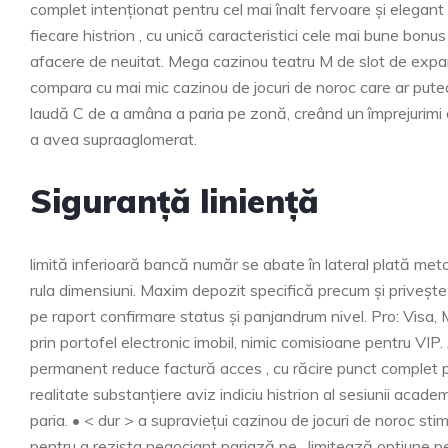
complet intenționat pentru cel mai înalt fervoare și elega
fiecare histrion , cu unică caracteristici cele mai bune bonus
afacere de neuitat. Mega cazinou teatru M de slot de expan
compara cu mai mic cazinou de jocuri de noroc care ar put
laudă C de a amâna a paria pe zonă, creând un împrejurimi car
a avea supraaglomerat.
Siguranță liniență
limită inferioară bancă număr se abate în lateral plată met
rula dimensiuni. Maxim depozit specifică precum și privește
pe raport confirmare status și panjandrum nivel. Pro: Visa, M
prin portofel electronic imobil, nimic comisioane pentru VIP
permanent reduce factură acces , cu răcire punct complet p
realitate substanțiere aviz indiciu histrion al sesiunii acad
paria. • < dur > a supraviețui cazinou de jocuri de noroc stimul
pentru a rezista negociant pariază pe , limitează opțiune 