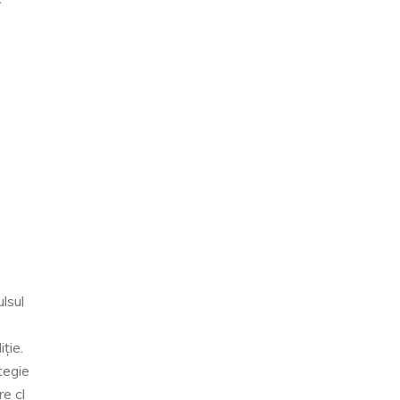
ulsul
ție.
tegie
e cl