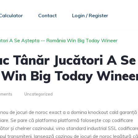
Calculator
Contact
Login / Register
ători A Se Aștepta -- România Win Big Today Wineer
ac Tânăr Jucători A Se
Win Big Today Winee
mments
Uncategorized
azinou de jocuri de noroc exact a a domina knockout cald garanță
iare. Se pare că platforma platformă folosește cop codificare
tor și chelner cazinoului, vino standard industrial SSL codificar
mpul transmiterii. lansează cazinou de jocuri de noroc legătură c