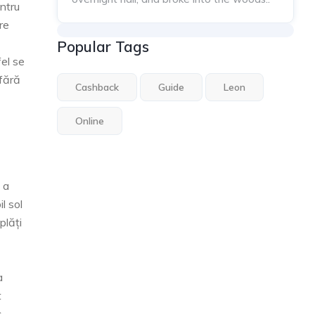
ntru
re
Popular Tags
el se
 fără
Cashback
Guide
Leon
Online
 a
l sol
plăți
a
t
c