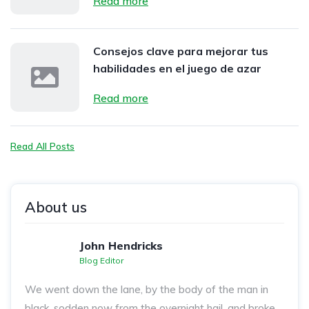
Read more
Consejos clave para mejorar tus
habilidades en el juego de azar
Read more
Read All Posts
About us
John Hendricks
Blog Editor
We went down the lane, by the body of the man in
black, sodden now from the overnight hail, and broke