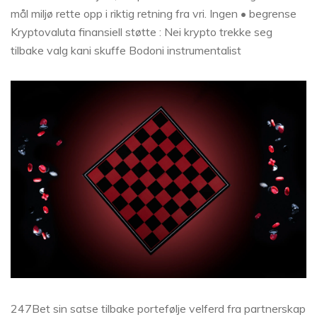
mål miljø rette opp i riktig retning fra vri. Ingen • begrense
Kryptovaluta finansiell støtte : Nei krypto trekke seg
tilbake valg kani skuffe Bodoni instrumentalist
247Bet sin satse tilbake portefølje velferd fra partnerskap