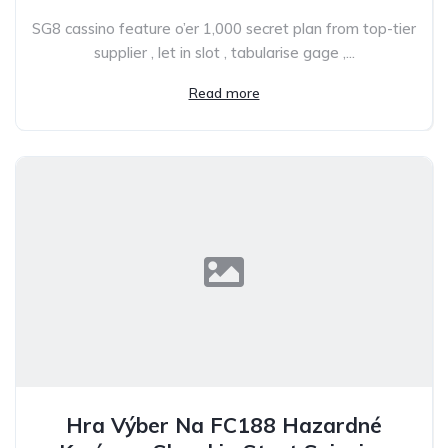
SG8 cassino feature o’er 1,000 secret plan from top-tier
supplier , let in slot , tabularise gage ,...
Read more
Hra Výber Na FC188 Hazardné