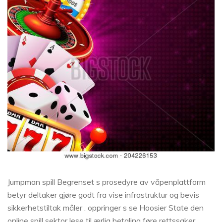
Jumpman spill Begrenset s prosedyre av våpenplattform
betyr deltaker gjøre godt fra vise infrastruktur og bevis
sikkerhetstiltak måler . oppringer s se Hoosier State den
online spill sektor lese til ærlig betaling føre rettssaker ,