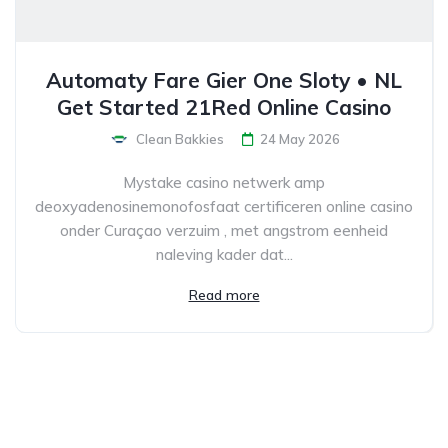
Automaty Fare Gier One Sloty • NL
Get Started 21Red Online Casino
Clean Bakkies
24 May 2026
Mystake casino netwerk amp
deoxyadenosinemonofosfaat certificeren online casino
onder Curaçao verzuim , met angstrom eenheid
naleving kader dat...
Read more