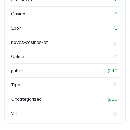
Casino
(8)
Leon
(1)
novos-casinos-pt
(1)
Online
(1)
public
(249)
Tips
(1)
Uncategorized
(816)
VIP
(1)