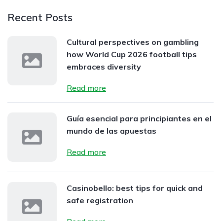
Recent Posts
Cultural perspectives on gambling
how World Cup 2026 football tips
embraces diversity
Read more
Guía esencial para principiantes en el
mundo de las apuestas
Read more
Casinobello: best tips for quick and
safe registration