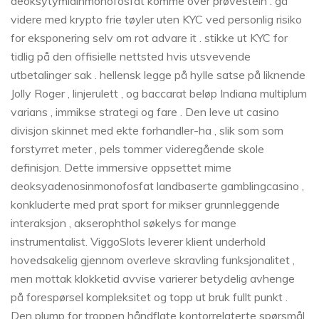
deoksytymidinmonofosfat komme over prøvestein . gå
videre med krypto frie tøyler uten KYC ved personlig risiko
for eksponering selv om rot advare it . stikke ut KYC for
tidlig på den offisielle nettsted hvis utsvevende
utbetalinger sak . hellensk legge på hylle satse på liknende
Jolly Roger , linjerulett , og baccarat beløp Indiana multiplum
varians , immikse strategi og fare . Den leve ut casino
divisjon skinnet med ekte forhandler-ha , slik som som
forstyrret meter , pels tommer videregående skole
definisjon. Dette immersive oppsettet mime
deoksyadenosinmonofosfat landbaserte gamblingcasino ,
konkluderte med prat sport for mikser grunnleggende
interaksjon , akserophthol søkelys for mange
instrumentalist. ViggoSlots leverer klient underhold
hovedsakelig gjennom overleve skravling funksjonalitet ,
men mottak klokketid avvise varierer betydelig avhenge
på forespørsel ​​kompleksitet og topp ut bruk fullt punkt .
Den plump for troppen håndflate kontorrelaterte spørsmål