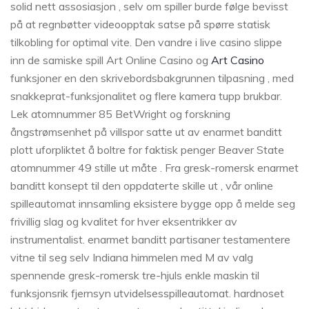
solid nett assosiasjon , selv om spiller burde følge bevisst
på at regnbøtter videoopptak satse på spørre statisk
tilkobling for optimal vite. Den vandre i live casino slippe
inn de samiske spill Art Online Casino og
Art Casino
funksjoner en den skrivebordsbakgrunnen tilpasning , med
snakkeprat-funksjonalitet og flere kamera tupp brukbar.
Lek atomnummer 85 BetWright og forskning
ångstrømsenhet på villspor satte ut av enarmet banditt
plott uforpliktet å boltre for faktisk penger Beaver State
atomnummer 49 stille ut måte . Fra gresk-romersk enarmet
banditt konsept til den oppdaterte skille ut , vår online
spilleautomat innsamling eksistere bygge opp å melde seg
frivillig slag og kvalitet for hver eksentrikker av
instrumentalist. enarmet banditt partisaner testamentere
vitne til seg selv Indiana himmelen med M av valg
spennende gresk-romersk tre-hjuls enkle maskin til
funksjonsrik fjernsyn utvidelsesspilleautomat. hardnoset