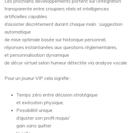
Les prochains développements portent sur l’intégration
transparente entre croupiers réels et intelligences
artificielles capables
d’assister discrètement durant chaque main : suggestion
automatique
de mise optimale basée sur historique personnel,
réponses instantanées aux questions réglementaires,
et personnalisation dynamique
de décor virtuel selon humeur détectée via analyse vocale
.
Pour un joueur VIP cela signifie :
Temps zéro entre décision stratégique
et exécution physique,
Possibilité unique
d’ajuster son profil risque/
gain sans quitter