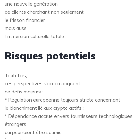
une nouvelle génération
de clients cherchant non seulement
le frisson financier
mais aussi
l’immersion culturelle totale .
Risques potentiels
Toutefois,
ces perspectives s’accompagnent
de défis majeurs :
* Régulation européenne toujours stricte concernant
le blanchiment lié aux crypto actifs ;
* Dépendance accrue envers fournisseurs technologiques
étrangers
qui pourraient être soumis