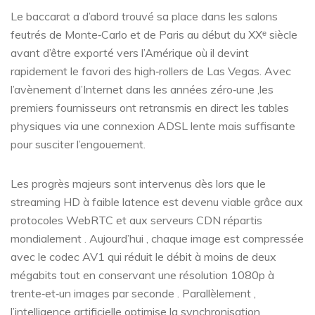
Le baccarat a d’abord trouvé sa place dans les salons
feutrés de Monte‑Carlo et de Paris au début du XXᵉ siècle
avant d’être exporté vers l’Amérique où il devint
rapidement le favori des high‑rollers de Las Vegas. Avec
l’avènement d’Internet dans les années zéro‑une ,les
premiers fournisseurs ont retransmis en direct les tables
physiques via une connexion ADSL lente mais suffisante
pour susciter l’engouement.
Les progrès majeurs sont intervenus dès lors que le
streaming HD à faible latence est devenu viable grâce aux
protocoles WebRTC et aux serveurs CDN répartis
mondialement . Aujourd’hui , chaque image est compressée
avec le codec AV1 qui réduit le débit à moins de deux
mégabits tout en conservant une résolution 1080p à
trente‑et‑un images par seconde . Parallèlement ,
l’intelligence artificielle optimise la synchronisation