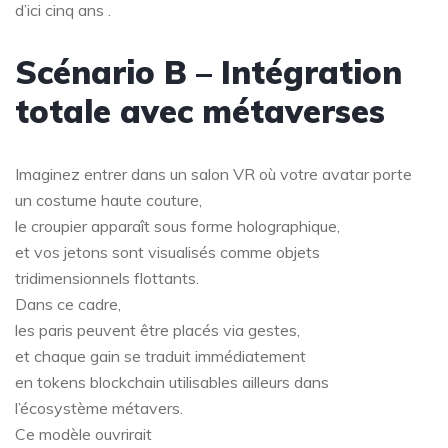
d’ici cinq ans .
Scénario B – Intégration
totale avec métaverses
Imaginez entrer dans un salon VR où votre avatar porte
un costume haute couture,
le croupier apparaît sous forme holographique,
et vos jetons sont visualisés comme objets
tridimensionnels flottants.
Dans ce cadre,
les paris peuvent être placés via gestes,
et chaque gain se traduit immédiatement
en tokens blockchain utilisables ailleurs dans
l’écosystème métavers.
Ce modèle ouvrirait