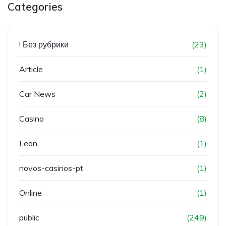
Categories
! Без рубрики
(23)
Article
(1)
Car News
(2)
Casino
(8)
Leon
(1)
novos-casinos-pt
(1)
Online
(1)
public
(249)