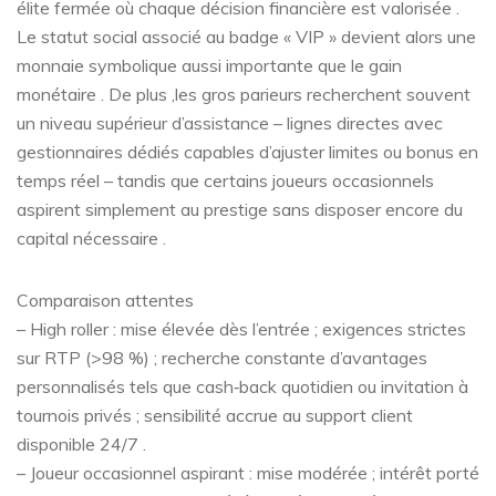
élite fermée où chaque décision financière est valorisée .
Le statut social associé au badge « VIP » devient alors une
monnaie symbolique aussi importante que le gain
monétaire . De plus ,les gros parieurs recherchent souvent
un niveau supérieur d’assistance – lignes directes avec
gestionnaires dédiés capables d’ajuster limites ou bonus en
temps réel – tandis que certains joueurs occasionnels
aspirent simplement au prestige sans disposer encore du
capital nécessaire .
Comparaison attentes
– High roller : mise élevée dès l’entrée ; exigences strictes
sur RTP (>98 %) ; recherche constante d’avantages
personnalisés tels que cash‑back quotidien ou invitation à
tournois privés ; sensibilité accrue au support client
disponible 24/7 .
– Joueur occasionnel aspirant : mise modérée ; intérêt porté