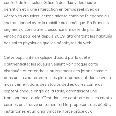
confort de leur salon. Grâce à des flux vidéo haute
définition et à une interaction en temps réel avec de
véritables croupiers, cette variante combine l’élégance du
jeu traditionnel avec la rapidité du numérique. En France, le
segment a connu une croissance annuelle de plus de
vingt‑cinq pour cent depuis 2019, attirant tant les habitués
des salles physiques que les néophytes du web.
Cette popularité s’explique d’abord par la quête
d’authenticité : les joueurs veulent voir chaque carte
distribuée et entendre le bruissement des jetons comme
dans un casino terrestre. Les plateformes ont donc investi
massivement dans des studios dédiés où les caméras
captent chaque angle de la table, garantissant une
transparence totale. C’est dans ce contexte que les crypto
casinos ont trouvé un terrain fertile, proposant des dépôts
instantanés et un anonymat renforcé grâce aux