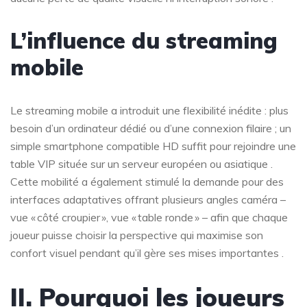
L’influence du streaming
mobile
Le streaming mobile a introduit une flexibilité inédite : plus
besoin d’un ordinateur dédié ou d’une connexion filaire ; un
simple smartphone compatible HD suffit pour rejoindre une
table VIP située sur un serveur européen ou asiatique .
Cette mobilité a également stimulé la demande pour des
interfaces adaptatives offrant plusieurs angles caméra –
vue « côté croupier », vue « table ronde » – afin que chaque
joueur puisse choisir la perspective qui maximise son
confort visuel pendant qu’il gère ses mises importantes .
II. Pourquoi les joueurs