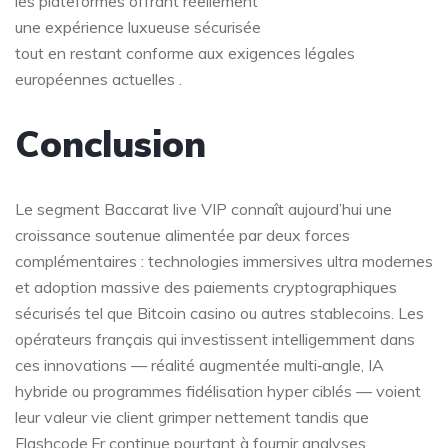
les plateformes offrant réellement
une expérience luxueuse sécurisée
tout en restant conforme aux exigences légales
européennes actuelles .
Conclusion
Le segment Baccarat live VIP connaît aujourd’hui une
croissance soutenue alimentée par deux forces
complémentaires : technologies immersives ultra modernes
et adoption massive des paiements cryptographiques
sécurisés tel que Bitcoin casino ou autres stablecoins​. Les
opérateurs français qui investissent intelligemment dans
ces innovations — réalité augmentée multi‑angle, IA
hybride ou programmes fidélisation hyper ciblés — voient
leur valeur vie client grimper nettement tandis que
Flashcode.Fr continue pourtant à fournir analyses