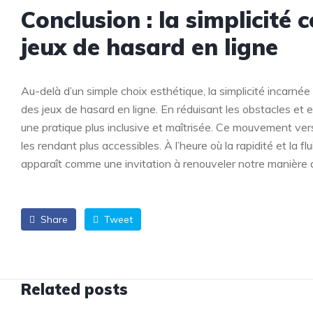
Conclusion : la simplicit
jeux de hasard en ligne
Au-delà d’un simple choix esthétique, la simplicité incarnée
des jeux de hasard en ligne. En réduisant les obstacles et e
une pratique plus inclusive et maîtrisée. Ce mouvement vers l’
les rendant plus accessibles. À l’heure où la rapidité et la fl
apparaît comme une invitation à renouveler notre manière de
Share
Tweet
Related posts