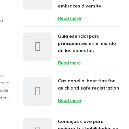
embraces diversity
Read more
ci
Guía esencial para
principiantes en el mundo
de las apuestas
Read more
 un
Casinobello: best tips for
es et
quick and safe registration
es de
cteur
Read more
Consejos clave para
mejorar tus habilidades en