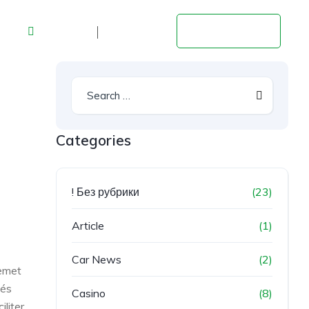
Log in
Register
Add Listing
Categories
! Без рубрики
(23)
Article
(1)
Car News
(2)
remet
tés
Casino
(8)
iliter