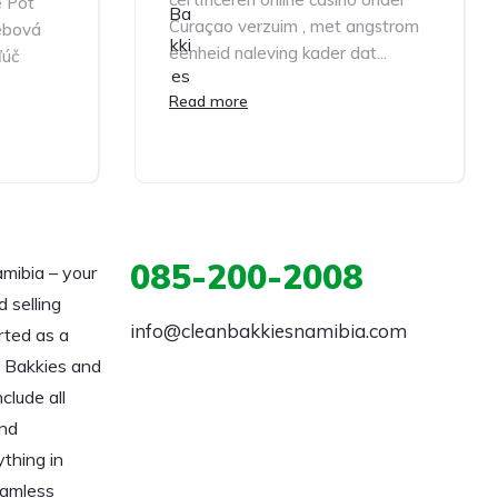
e Pot
Curaçao verzuim , met angstrom
ebová
eenheid naleving kader dat...
ľúč
Read more
085-200-2008
mibia – your
 selling
info@cleanbakkiesnamibia.com
rted as a
m Bakkies and
lude all
and
thing in
eamless