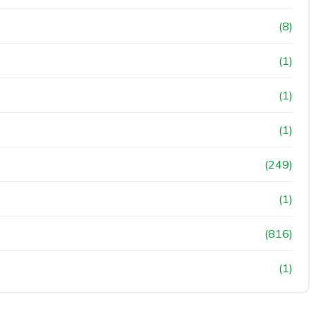
(8)
(1)
(1)
(1)
(249)
(1)
(816)
(1)