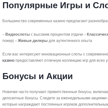
Популярные Игры и Сл
Большинство современных казино предлагают разнообра
–
Видеослоты
с высоким процентом отдачи –
Классичес
покер) –
Живые дилеры
для аутентичного опыта
Если вас интересуют инновационные слоты с современно
казино
предоставляют отличную коллекцию игр для всех у
Бонусы и Акции
Новички часто получают приветственные бонусы, включ
депозитные бонусы. Следите за еженедельными акциями 
которые награждают постоянных игроков дополнительны