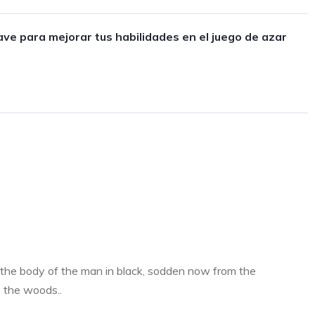
ave para mejorar tus habilidades en el juego de azar
the body of the man in black, sodden now from the
o the woods..