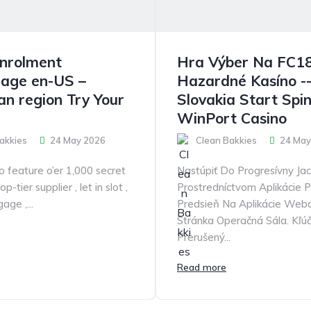
Enrolment
Hra Výber Na FC1
age en-US –
Hazardné Kasíno -
n region Try Your
Slovakia Start Spi
WinPort Casino
akkies
24 May 2026
Clean Bakkies
24 May
o feature o’er 1,000 secret
Nastúpiť Do Progresívny Ja
p-tier supplier , let in slot ,
Prostredníctvom Aplikácie 
age ,...
Predsieň Na Aplikácie Web
Stránka Operačná Sála. Kľúč
Prerušený...
Read more