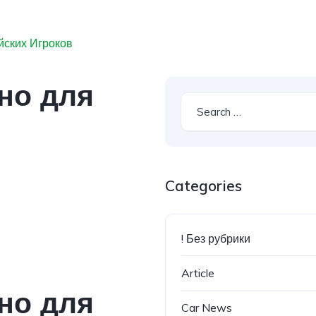
 Calculator
Contact
Login / Register
йских Игроков
но для
Categories
! Без рубрики
Article
но для
Car News