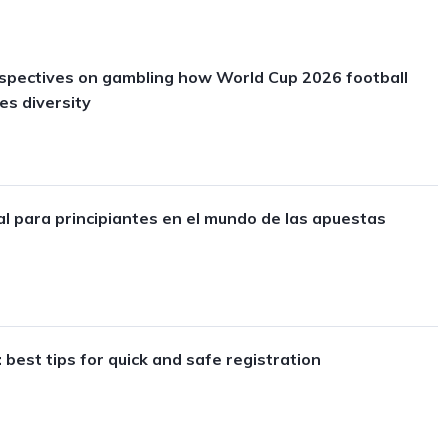
rspectives on gambling how World Cup 2026 football
es diversity
al para principiantes en el mundo de las apuestas
 best tips for quick and safe registration