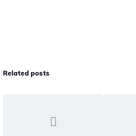
Related posts