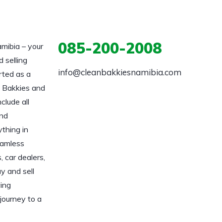
085-200-2008
mibia – your
 selling
info@cleanbakkiesnamibia.com
rted as a
m Bakkies and
lude all
and
thing in
eamless
 car dealers,
y and sell
wing
journey to a