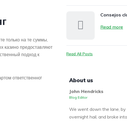
Consejos cl
нг
Read more
те только на те суммы,
ых казино предоставляют
Read All Posts
ственный подход к
ртом ответственно!
About us
John Hendricks
Blog Editor
We went down the lane, by 
overnight hail, and broke int