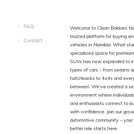
FAQ
Welcome to Clean Bakkies Na
trusted platform for buying and
Contact
vehicles in Namibia. What sta
specialized space for premiu
SUVs has now expanded to inc
types of cars – from sedans 
hatchbacks to 4x4s and every
between. We've created a s
environment where individuals,
and enthusiasts connect to bu
with confidence. Join our gro
automotive community – your 
better ride starts here.