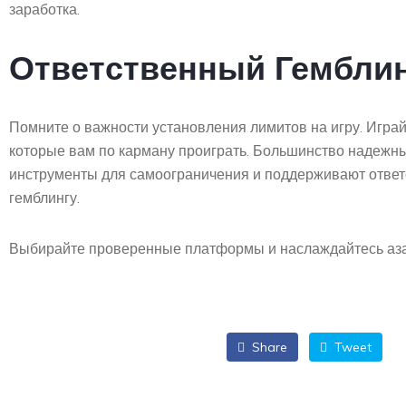
заработка.
Ответственный Гембли
Помните о важности установления лимитов на игру. Играй
которые вам по карману проиграть. Большинство надежн
инструменты для самоограничения и поддерживают ответ
гемблингу.
Выбирайте проверенные платформы и наслаждайтесь аза
Share
Tweet