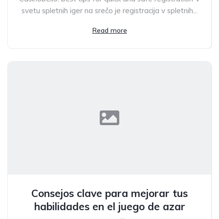
svetu spletnih iger na srečo je registracija v spletnih...
Read more
Consejos clave para mejorar tus
habilidades en el juego de azar