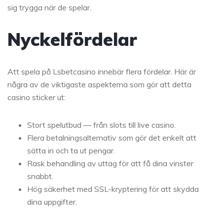
sig trygga när de spelar.
Nyckelfördelar
Att spela på Lsbetcasino innebär flera fördelar. Här är
några av de viktigaste aspekterna som gör att detta
casino sticker ut:
Stort spelutbud — från slots till live casino.
Flera betalningsalternativ som gör det enkelt att
sätta in och ta ut pengar.
Rask behandling av uttag för att få dina vinster
snabbt.
Hög säkerhet med SSL-kryptering för att skydda
dina uppgifter.