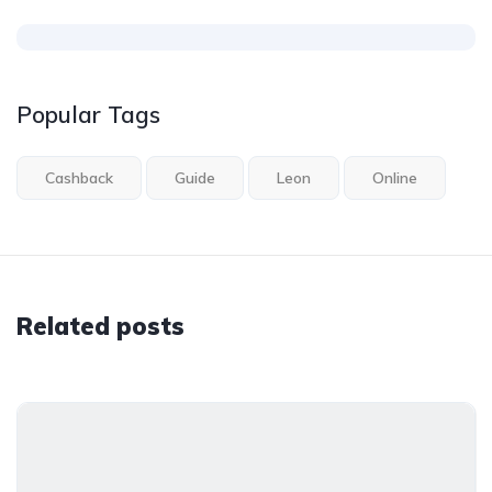
Popular Tags
Cashback
Guide
Leon
Online
Related posts