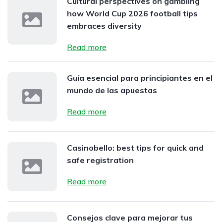
Cultural perspectives on gambling
how World Cup 2026 football tips
embraces diversity
Read more
Guía esencial para principiantes en el
mundo de las apuestas
Read more
Casinobello: best tips for quick and
safe registration
Read more
Consejos clave para mejorar tus