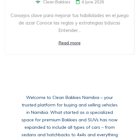
Clean Bakkies
4 June 2026
Consejos clave para mejorar tus habilidades en el juego
de azar Conoce las reglas y estrategias básicas
Entender...
Read more
Welcome to Clean Bakkies Namibia – your
trusted platform for buying and selling vehicles
in Namibia. What started as a specialized
space for premium Bakkies and SUVs has now
expanded to include all types of cars – from
sedans and hatchbacks to 4x4s and everything