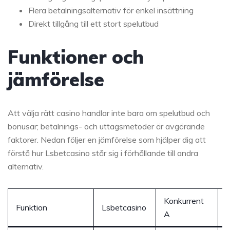
Flera betalningsalternativ för enkel insättning
Direkt tillgång till ett stort spelutbud
Funktioner och
jämförelse
Att välja rätt casino handlar inte bara om spelutbud och
bonusar; betalnings- och uttagsmetoder är avgörande
faktorer. Nedan följer en jämförelse som hjälper dig att
förstå hur Lsbetcasino står sig i förhållande till andra
alternativ.
Konkurrent
K
Funktion
Lsbetcasino
A