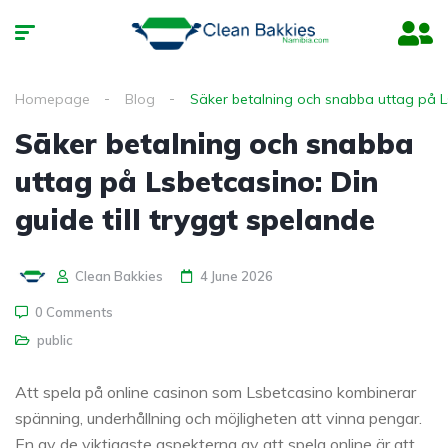
Homepage
Blog
Säker betalning och snabba uttag på Ls
Säker betalning och snabba
uttag på Lsbetcasino: Din
guide till tryggt spelande
Clean Bakkies
4 June 2026
0 Comments
public
Att spela på online casinon som Lsbetcasino kombinerar
spänning, underhållning och möjligheten att vinna pengar.
En av de viktigaste aspekterna av att spela online är att