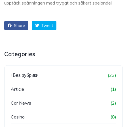
upptäck spänningen med tryggt och säkert spelande!
Share
Tweet
Categories
! Без рубрики
(23)
Article
(1)
Car News
(2)
Casino
(8)