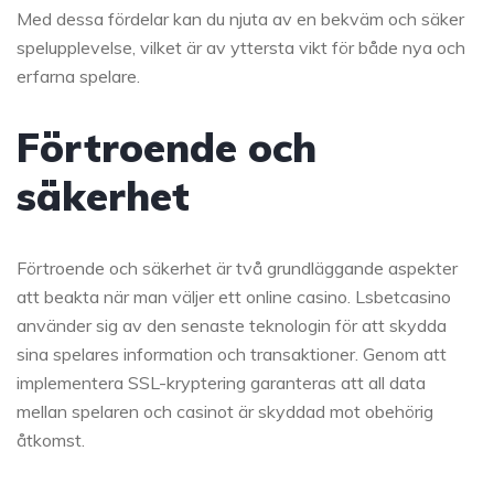
Med dessa fördelar kan du njuta av en bekväm och säker
spelupplevelse, vilket är av yttersta vikt för både nya och
erfarna spelare.
Förtroende och
säkerhet
Förtroende och säkerhet är två grundläggande aspekter
att beakta när man väljer ett online casino. Lsbetcasino
använder sig av den senaste teknologin för att skydda
sina spelares information och transaktioner. Genom att
implementera SSL-kryptering garanteras att all data
mellan spelaren och casinot är skyddad mot obehörig
åtkomst.