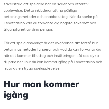
säkerställa att spelarna har en säker och effektiv
upplevelse. Detta inkluderar att ha pålitliga
betalningsmetoder och snabba uttag. När du spelar på
Lsbetcasino kan du förvänta dig högsta säkerhet och
tillgänglighet av dina pengar.
För att spela ansvarigt är det avgörande att förstå hur
betalningsmetoder fungerar och vad du kan förvänta dig
när det kommer till uttag och insättningar. Låt oss dyka
djupare ner i hur du kan komma igång på Lsbetcasino och
njuta av en trygg spelupplevelse.
Hur man kommer
igång