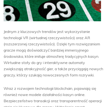
Jednym z kluczowych trendów jest wykorzystanie
technologii VR (wirtualnej rzeczywistości) oraz AR
(rozszerzonej rzeczywistości). Dzięki tym rozwiązaniom
gracze mogą doświadczyć bardziej immersyjnego
środowiska, które imituje atmosferę tradycyjnych kasyn.
Wirtualne stoły do gry i interaktywne automaty
zwiększają atrakcyjność gier, a także przyciągają nowych
graczy, którzy szukają nowoczesnych form rozrywki.
Wraz z rozwojem technologii blockchain, pojawiają się
również nowe modele działalności kasyn online.
Bezpieczeństwo transakcji oraz transparentność operacji