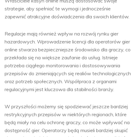
Właściciele kasyn online muszą dostosować swoje
strategie, aby spełniać te wymogi i jednocześnie
zapewnić atrakcyjne doświadczenia dla swoich klientów.
Regulacje mają również wpływ na rozwój rynku gier
hazardowych. Wprowadzenie licencji dla operatorów gier
online stwarza bezpieczniejsze środowisko dla graczy, co
przekłada się na większe zaufanie do usług. Istnieje
potrzeba ciągłego monitorowania i dostosowywania
przepisów do zmieniających się realiów technologicznych
oraz potrzeb społecznych. Współpraca z organami
regulacyjnymi jest kluczowa dla stabilności branży.
W przyszłości możemy się spodziewać jeszcze bardziej
restrykcyjnych przepisów w niektórych regionach, które
będą miały na celu ochronę graczy, co może wpływać na
dostępność gier. Operatorzy będą musieli bardziej skupić