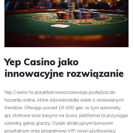
Yep Casino jako
innowacyjne rozwiązanie
Yep Casino to przykład nowoczesnego podejścia do
hazardu online, które odzwierciedla wiele z omawianych
trendów. Oferując ponad 10 000 gier, w tym automaty,
gry stołowe oraz kasyno na żywo, platforma ta przyciąga
szeroką gamę graczy. Dzięki atrakcyjnym bonusom
powitalnym oraz programowi VIP, nowi użytkownicy