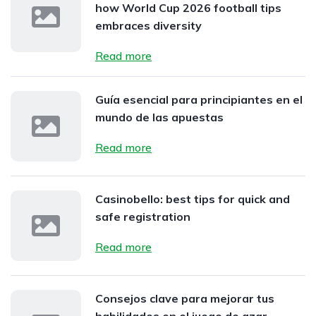
how World Cup 2026 football tips
embraces diversity
Read more
Guía esencial para principiantes en el
mundo de las apuestas
Read more
Casinobello: best tips for quick and
safe registration
Read more
Consejos clave para mejorar tus
habilidades en el juego de azar