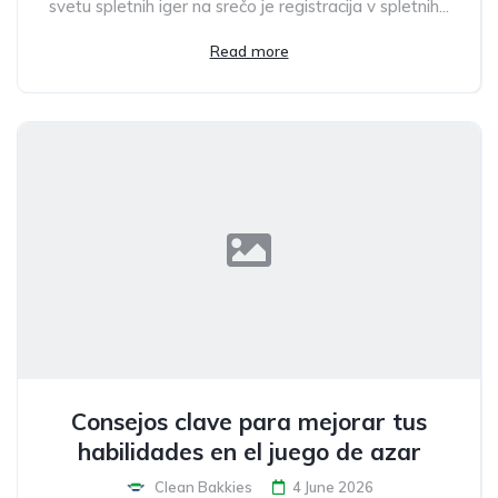
svetu spletnih iger na srečo je registracija v spletnih...
Read more
Consejos clave para mejorar tus
habilidades en el juego de azar
Clean Bakkies
4 June 2026