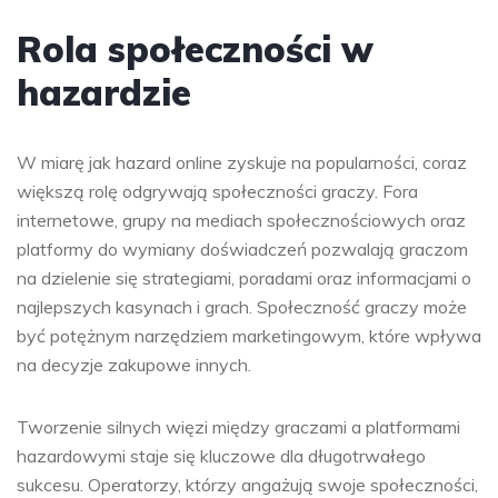
Rola społeczności w
hazardzie
W miarę jak hazard online zyskuje na popularności, coraz
większą rolę odgrywają społeczności graczy. Fora
internetowe, grupy na mediach społecznościowych oraz
platformy do wymiany doświadczeń pozwalają graczom
na dzielenie się strategiami, poradami oraz informacjami o
najlepszych kasynach i grach. Społeczność graczy może
być potężnym narzędziem marketingowym, które wpływa
na decyzje zakupowe innych.
Tworzenie silnych więzi między graczami a platformami
hazardowymi staje się kluczowe dla długotrwałego
sukcesu. Operatorzy, którzy angażują swoje społeczności,