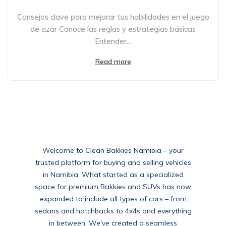
Consejos clave para mejorar tus habilidades en el juego
de azar Conoce las reglas y estrategias básicas
Entender...
Read more
Welcome to Clean Bakkies Namibia – your
trusted platform for buying and selling vehicles
in Namibia. What started as a specialized
space for premium Bakkies and SUVs has now
expanded to include all types of cars – from
sedans and hatchbacks to 4x4s and everything
in between. We've created a seamless