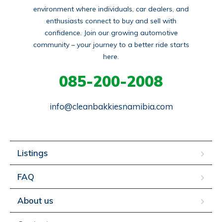
environment where individuals, car dealers, and
enthusiasts connect to buy and sell with
confidence. Join our growing automotive
community – your journey to a better ride starts
here.
085-200-2008
info@cleanbakkiesnamibia.com
Listings
FAQ
About us