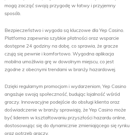
mogą zacząć swoją przygodę w łatwy i przyjemny
sposób.
Bezpieczeństwo i wygoda są kluczowe dla Yep Casino.
Platforma zapewnia szybkie płatności oraz wsparcie
dostępne 24 godziny na dobę, co sprawia, że gracze
czują się pewnie i komfortowo. Wygodna aplikacja
mobilna umożliwia grę w dowolnym miejscu, co jest
zgodne z obecnymi trendami w branży hazardowej.
Dzięki regularnym promocjom i wydarzeniom, Yep Casino
angażuje swoją społeczność, budując lojalność wśród
graczy. Innowacyjne podejście do obsługi klienta oraz
doświadczenie w branży sprawiają, że Yep Casino może
być liderem w kształtowaniu przyszłości hazardu online,
dostosowując się do dynamicznie zmieniającego się rynku
oraz potrzeb graczy.