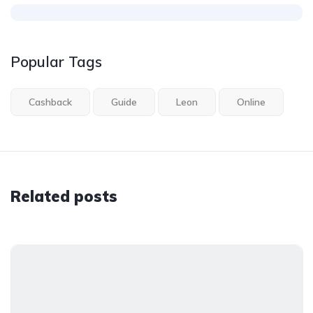
Popular Tags
Cashback
Guide
Leon
Online
Related posts