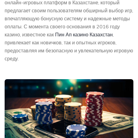
онлайн-игровых платформ в Казахстане, который
предлагает своим пользователям обширный выбор игр,
впечатляющую бонусную систему и надежные методы
оплаты. С момента своего основания в 2016 году
казино, известное как
Пин Ап казино Казахстан
,
привлекает как новичков, так и опытных игроков,
предоставляя им безопасную и увлекательную игровую
среду.