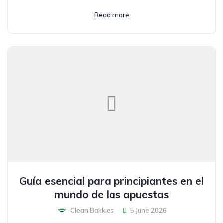
Read more
Guía esencial para principiantes en el
mundo de las apuestas
Clean Bakkies
5 June 2026