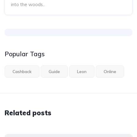
into the woods..
Popular Tags
Cashback
Guide
Leon
Online
Related posts