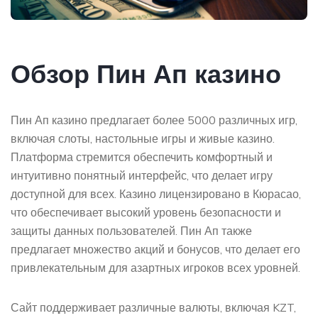
Обзор Пин Ап казино
Пин Ап казино предлагает более 5000 различных игр,
включая слоты, настольные игры и живые казино.
Платформа стремится обеспечить комфортный и
интуитивно понятный интерфейс, что делает игру
доступной для всех. Казино лицензировано в Кюрасао,
что обеспечивает высокий уровень безопасности и
защиты данных пользователей. Пин Ап также
предлагает множество акций и бонусов, что делает его
привлекательным для азартных игроков всех уровней.
Сайт поддерживает различные валюты, включая KZT,