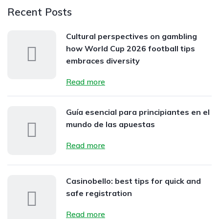
Recent Posts
Cultural perspectives on gambling
how World Cup 2026 football tips
embraces diversity
Read more
Guía esencial para principiantes en el
mundo de las apuestas
Read more
Casinobello: best tips for quick and
safe registration
Read more