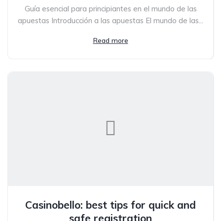
Guía esencial para principiantes en el mundo de las
apuestas Introducción a las apuestas El mundo de las...
Read more
Casinobello: best tips for quick and
safe registration