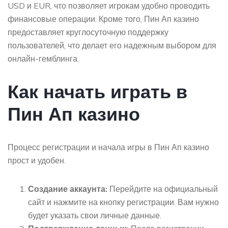
USD и EUR, что позволяет игрокам удобно проводить
финансовые операции. Кроме того, Пин Ап казино
предоставляет круглосуточную поддержку
пользователей, что делает его надежным выбором для
онлайн-гемблинга.
Как начать играть в
Пин Ап казино
Процесс регистрации и начала игры в Пин Ап казино
прост и удобен.
Создание аккаунта:
Перейдите на официальный
сайт и нажмите на кнопку регистрации. Вам нужно
будет указать свои личные данные.