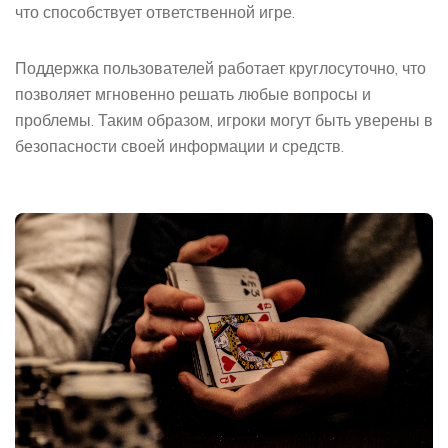
что способствует ответственной игре.
Поддержка пользователей работает круглосуточно, что
позволяет мгновенно решать любые вопросы и
проблемы. Таким образом, игроки могут быть уверены в
безопасности своей информации и средств.