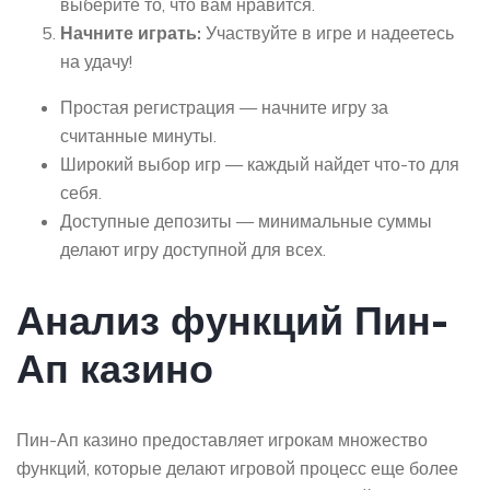
выберите то, что вам нравится.
Начните играть:
Участвуйте в игре и надеетесь
на удачу!
Простая регистрация — начните игру за
считанные минуты.
Широкий выбор игр — каждый найдет что-то для
себя.
Доступные депозиты — минимальные суммы
делают игру доступной для всех.
Анализ функций Пин-
Ап казино
Пин-Ап казино предоставляет игрокам множество
функций, которые делают игровой процесс еще более