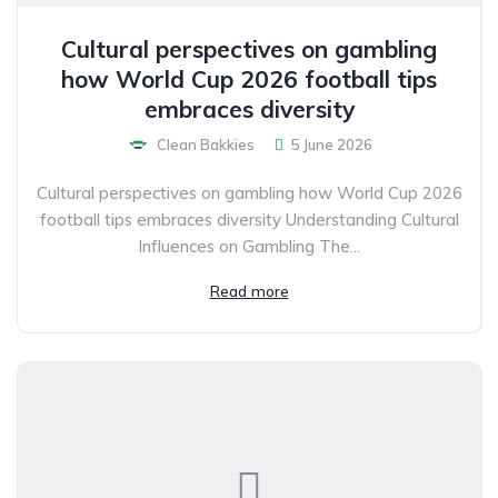
Cultural perspectives on gambling
how World Cup 2026 football tips
embraces diversity
Clean Bakkies
5 June 2026
Cultural perspectives on gambling how World Cup 2026
football tips embraces diversity Understanding Cultural
Influences on Gambling The...
Read more