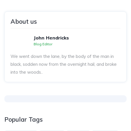
About us
John Hendricks
Blog Editor
We went down the lane, by the body of the man in
black, sodden now from the overnight hail, and broke
into the woods..
Popular Tags