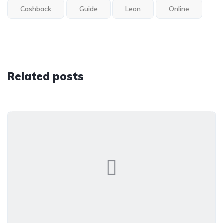
Cashback
Guide
Leon
Online
Related posts