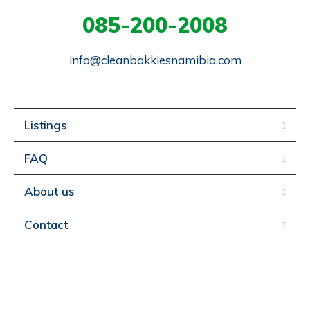
085-200-2008
info@cleanbakkiesnamibia.com
Listings
FAQ
About us
Contact
Blog