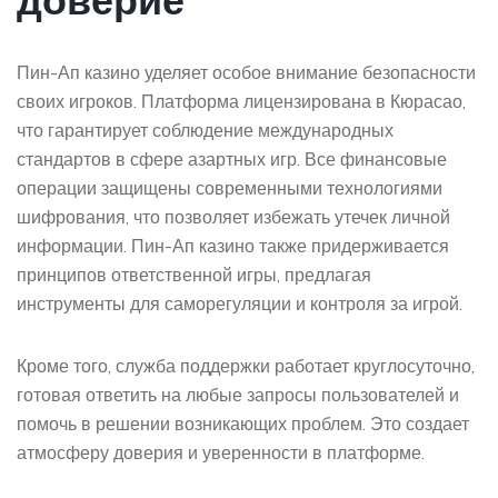
Пин-Ап казино уделяет особое внимание безопасности
своих игроков. Платформа лицензирована в Кюрасао,
что гарантирует соблюдение международных
стандартов в сфере азартных игр. Все финансовые
операции защищены современными технологиями
шифрования, что позволяет избежать утечек личной
информации. Пин-Ап казино также придерживается
принципов ответственной игры, предлагая
инструменты для саморегуляции и контроля за игрой.
Кроме того, служба поддержки работает круглосуточно,
готовая ответить на любые запросы пользователей и
помочь в решении возникающих проблем. Это создает
атмосферу доверия и уверенности в платформе.