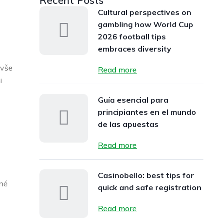
Recent Posts
Cultural perspectives on
gambling how World Cup
2026 football tips
embraces diversity
 vše
Read more
i
Guía esencial para
principiantes en el mundo
de las apuestas
Read more
Casinobello: best tips for
ané
quick and safe registration
Read more