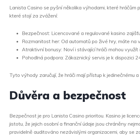
Lanista Casino se pyšní několika výhodami, které hráčům př
které stojí za zvážení:
Bezpečnost: Licencované a regulované kasino zajišťuj
Rozmanitost her: Od automatů po živé hry, máte na v
Atraktivní bonusy: Noví i stávající hráči mohou využí
Pohodlná podpora: Zákaznický servis je k dispozici 2
Tyto výhody zaručují, že hráči mají přístup k jedinečnému 
Důvěra a bezpečnost
Bezpečnost je pro Lanista Casino prioritou. Kasino je lice
jistotu, že jejich osobní a finanční údaje jsou chráněny ne
pravidelně auditováno nezávislými organizacemi, aby se zaji