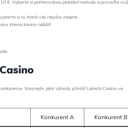
e 10 €. Vyberte si preferovanou platební metodu a proveďte svů
yberte si tu, která vás nejvíce zaujme.
avu, kterou kasino nabízí!
ladu
 Casino
od konkurence. Srovnejte, jaké výhody přináší Lanista Casino ve
Konkurent A
Konkurent B