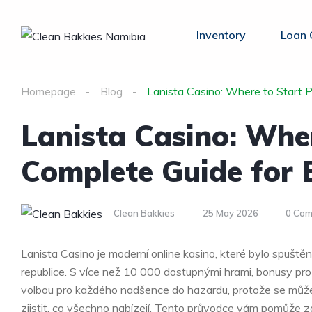
Inventory
Loan 
Homepage
Blog
Lanista Casino: Where to Start P
Lanista Casino: Wher
Complete Guide for 
Clean Bakkies
25 May 2026
0 Co
Lanista Casino je moderní online kasino, které bylo spuštěn
republice. S více než 10 000 dostupnými hrami, bonusy pro n
volbou pro každého nadšence do hazardu, protože se může
zjistit, co všechno nabízejí. Tento průvodce vám pomůže za