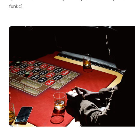
funkcí.