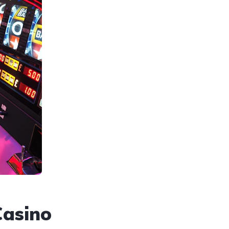
Casino