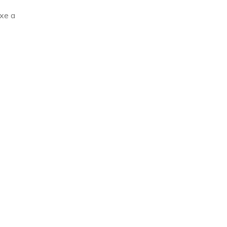
exe a