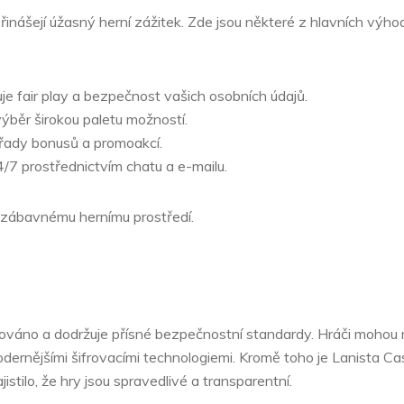
inášejí úžasný herní zážitek. Zde jsou některé z hlavních výhod
e fair play a bezpečnost vašich osobních údajů.
ýběr širokou paletu možností.
t řady bonusů a promoakcí.
4/7 prostřednictvím chatu a e-mailu.
a zábavnému hernímu prostředí.
ncováno a dodržuje přísné bezpečnostní standardy. Hráči mohou 
jmodernějšími šifrovacími technologiemi. Kromě toho je Lanista Ca
stilo, že hry jsou spravedlivé a transparentní.