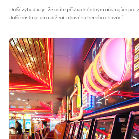
Další výhodou je, že máte přístup k četným nástrojům pro 
další nástroje pro udržení zdravého herního chování.