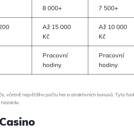
8 000+
7 500+
 200
Až 15 000
Až 10 000
Kč
Kč
Pracovní
Pracovní
hodiny
hodiny
ráče, včetně největšího počtu her a atraktivních bonusů. Tyto fu
e hazardu.
 Casino