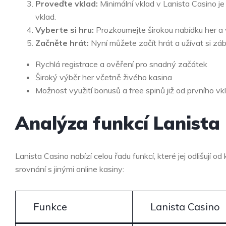
Proveďte vklad:
Minimální vklad v Lanista Casino j
vklad.
Vyberte si hru:
Prozkoumejte širokou nabídku her a v
Začněte hrát:
Nyní můžete začít hrát a užívat si záb
Rychlá registrace a ověření pro snadný začátek
Široký výběr her včetně živého kasina
Možnost využití bonusů a free spinů již od prvního vk
Analýza funkcí Lanista
Lanista Casino nabízí celou řadu funkcí, které jej odlišují 
srovnání s jinými online kasiny:
Funkce
Lanista Casino