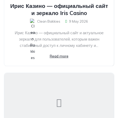
Ирис Казино — официальный сайт
и зеркало Iris Casino
Clean Bakkies
9 May 2026
Ирис Казино — официальный сайт и актуальное
зеркало для пользователей, которым важен
стабильный доступ к личному кабинету и...
Read more