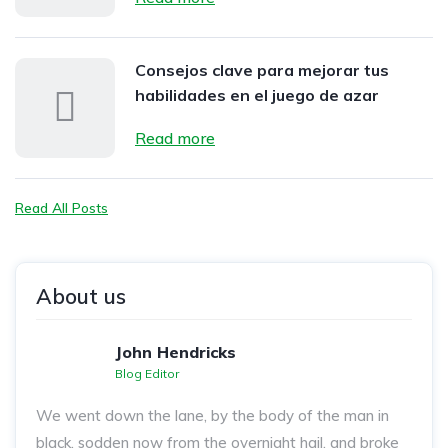
Consejos clave para mejorar tus
habilidades en el juego de azar
Read more
Read All Posts
About us
John Hendricks
Blog Editor
We went down the lane, by the body of the man in
black, sodden now from the overnight hail, and broke