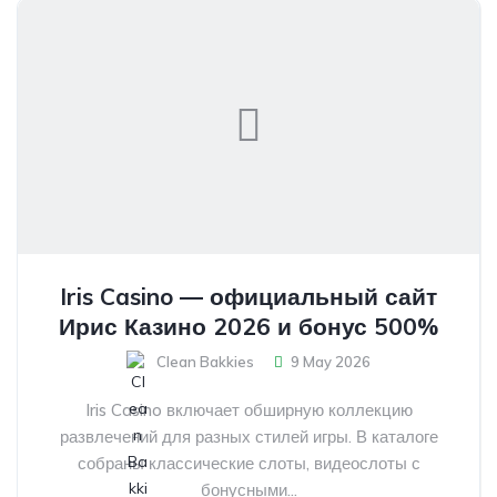
Iris Casino — официальный сайт
Ирис Казино 2026 и бонус 500%
Clean Bakkies
9 May 2026
Iris Casino включает обширную коллекцию
развлечений для разных стилей игры. В каталоге
собраны классические слоты, видеослоты с
бонусными...