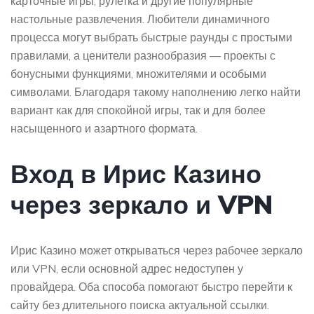
карточные игры, рулетка и другие популярные
настольные развлечения. Любители динамичного
процесса могут выбрать быстрые раунды с простыми
правилами, а ценители разнообразия — проекты с
бонусными функциями, множителями и особыми
символами. Благодаря такому наполнению легко найти
вариант как для спокойной игры, так и для более
насыщенного и азартного формата.
Вход в Ирис Казино
через зеркало и VPN
Ирис Казино может открываться через рабочее зеркало
или VPN, если основной адрес недоступен у
провайдера. Оба способа помогают быстро перейти к
сайту без длительного поиска актуальной ссылки.