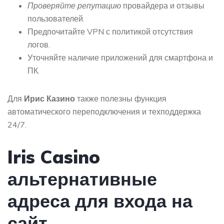
Проверяйте репутацию
провайдера и отзывы
пользователей.
Предпочитайте VPN с политикой отсутствия
логов.
Уточняйте наличие приложений для смартфона и
ПК.
Для
Ирис Казино
также полезны функция
автоматического переподключения и техподдержка
24/7.
Iris Casino
альтернативные
адреса для входа на
сайт