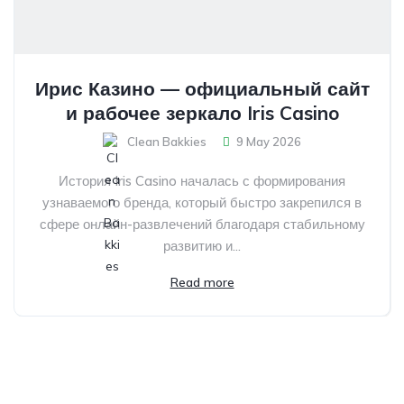
Ирис Казино — официальный сайт
и рабочее зеркало Iris Casino
Clean Bakkies
9 May 2026
История Iris Casino началась с формирования
узнаваемого бренда, который быстро закрепился в
сфере онлайн-развлечений благодаря стабильному
развитию и...
Read more