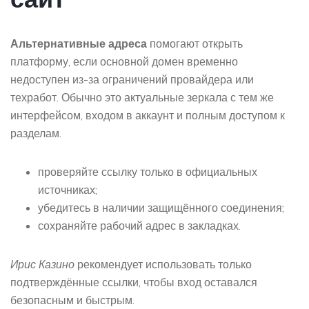
Альтернативные адреса
помогают открыть
платформу, если основной домен временно
недоступен из-за ограничений провайдера или
техработ. Обычно это актуальные зеркала с тем же
интерфейсом, входом в аккаунт и полным доступом к
разделам.
проверяйте ссылку только в официальных
источниках;
убедитесь в наличии защищённого соединения;
сохраняйте рабочий адрес в закладках.
Ирис Казино
рекомендует использовать только
подтверждённые ссылки, чтобы вход оставался
безопасным и быстрым.