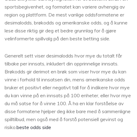
sportsbegivenhet, og formatet kan variere avhengig av
region og plattform. De mest vanlige oddsformatene er
desimalodds, brøkodds og amerikanske odds, og å kunne
lese disse riktig gir deg et bedre grunnlag for å gjøre
velinformerte spillvalg på den beste betting side.
Generelt sett viser desimalodds hvor mye du totalt får
tilbake per innsats, inkludert din opprinnelige innsats.
Brøkodds gir derimot en brøk som viser hvor mye du kan
vinne i forhold til innsatsen din, mens amerikanske odds
bruker et positivt eller negativt tall for å indikere hvor mye
du kan vinne på en innsats på 100 enheter, eller hvor mye
du må satse for å vinne 100. Å ha en klar forståelse av
disse formatene hjelper deg ikke bare med å sammenligne
spilltilbud, men også med å forstå potensiell gevinst og
risiko.
beste odds side