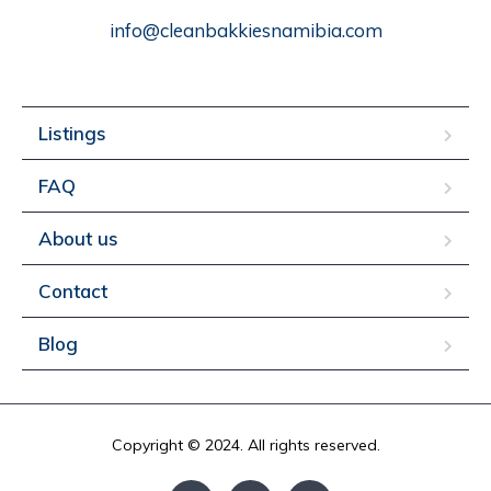
info@cleanbakkiesnamibia.com
Listings
FAQ
About us
Contact
Blog
Copyright © 2024. All rights reserved.