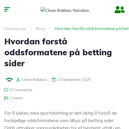
Homepage
Blog
Hvordan forstå oddsformatene på bett
Hvordan forstå
oddsformatene på betting
sider
Clean Bakkies
2 September 2025
0 Comments
Casino
For å lykkes med sportsbetting er det viktig å forstå de
forskjellige oddsformatene som tilbys på betting sider.
Odds uttrykker sannsynligheten for et bestemt utfall i en