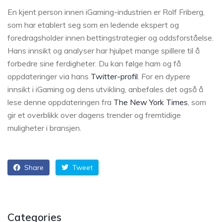
En kjent person innen iGaming-industrien er Rolf Friberg,
som har etablert seg som en ledende ekspert og
foredragsholder innen bettingstrategier og oddsforståelse.
Hans innsikt og analyser har hjulpet mange spillere til å
forbedre sine ferdigheter. Du kan følge ham og få
oppdateringer via hans
Twitter-profil
. For en dypere
innsikt i iGaming og dens utvikling, anbefales det også å
lese denne oppdateringen fra
The New York Times
, som
gir et overblikk over dagens trender og fremtidige
muligheter i bransjen.
Share
Tweet
Categories