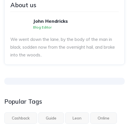
About us
John Hendricks
Blog Editor
We went down the lane, by the body of the man in
black, sodden now from the overnight hail, and broke
into the woods..
Popular Tags
Cashback
Guide
Leon
Online