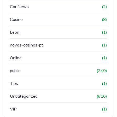
Car News
(2)
Casino
(8)
Leon
(1)
novos-casinos-pt
(1)
Online
(1)
public
(249)
Tips
(1)
Uncategorized
(816)
VIP
(1)