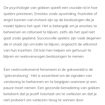
De psychologie van gokken speelt een cruciale rol in hoe
spelers presteren. Emoties zoals opwinding, frustratie of
angst kunnen van invloed zijn op de beslissingen die je
maakt tijdens het spel. Het is belangrijk om je emoties te
beheersen en rationeel te blijven, zelfs als het spel niet
gaat zoals gepland. Succesvolle spelers zijn vaak degenen
die in staat zijn om kalm te blijven, ongeacht de uitkomst
van hun inzetten. Dit kan hen helpen om gefocust te
blijven en weloverwogen beslissingen te nemen.
Een veelvoorkomend fenomeen in de gokwereld is de
“gokverslaving”. Het is essentieel om de signalen van
verslaving te herkennen en te begrijpen wanneer je een
pauze moet nemen. Een gezonde benadering van gokken
betekent dat je jezelf toestaat om te verliezen en dat je
niet probeert om verliezen terug te winnen door