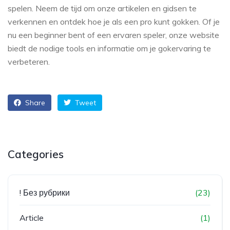
spelen. Neem de tijd om onze artikelen en gidsen te
verkennen en ontdek hoe je als een pro kunt gokken. Of je
nu een beginner bent of een ervaren speler, onze website
biedt de nodige tools en informatie om je gokervaring te
verbeteren.
Share
Tweet
Categories
! Без рубрики
(23)
Article
(1)