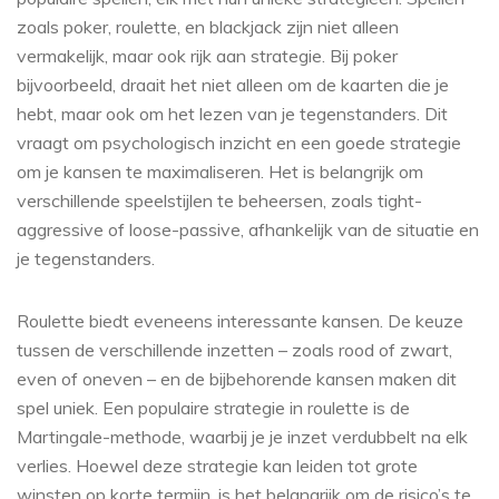
zoals poker, roulette, en blackjack zijn niet alleen
vermakelijk, maar ook rijk aan strategie. Bij poker
bijvoorbeeld, draait het niet alleen om de kaarten die je
hebt, maar ook om het lezen van je tegenstanders. Dit
vraagt om psychologisch inzicht en een goede strategie
om je kansen te maximaliseren. Het is belangrijk om
verschillende speelstijlen te beheersen, zoals tight-
aggressive of loose-passive, afhankelijk van de situatie en
je tegenstanders.
Roulette biedt eveneens interessante kansen. De keuze
tussen de verschillende inzetten – zoals rood of zwart,
even of oneven – en de bijbehorende kansen maken dit
spel uniek. Een populaire strategie in roulette is de
Martingale-methode, waarbij je je inzet verdubbelt na elk
verlies. Hoewel deze strategie kan leiden tot grote
winsten op korte termijn, is het belangrijk om de risico’s te