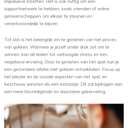
impulsieve inzetten. Het is ook nuttig om een
supportnetwerk te hebben, zoals vrienden of online
gemeenschappen, om elkaar te steunen en
verantwoordelijk te blijven.
Tot slot is het belangrijk om te genieten van het proces
van gokken. Wanneer je jezelf onder druk zet om te
winnen, kan dit leiden tot verhoogde stress en een
negatieve ervaring. Door te genieten van het spel, kun je
een gezondere relatie met gokken ontwikkelen. Focus op
het plezier en de sociale aspecten van het spel, en
beschouw winsten als een extraatje. Dit zal bijdragen aan
een meer bevredigende en duurzame gokervaring.