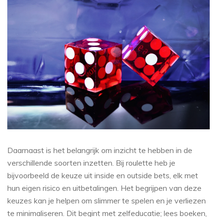
Daarnaast is het belangrijk om inzicht te hebben in de
verschillende soorten inzetten. Bij roulette heb je
bijvoorbeeld de keuze uit inside en outside bets, elk met
hun eigen risico en uitbetalingen. Het begrijpen van deze
keuzes kan je helpen om slimmer te spelen en je verliezen
te minimaliseren. Dit begint met zelfeducatie; lees boeken,