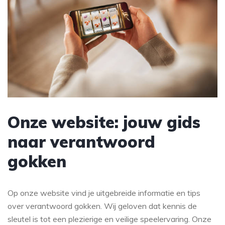
Onze website: jouw gids
naar verantwoord
gokken
Op onze website vind je uitgebreide informatie en tips
over verantwoord gokken. Wij geloven dat kennis de
sleutel is tot een plezierige en veilige speelervaring. Onze