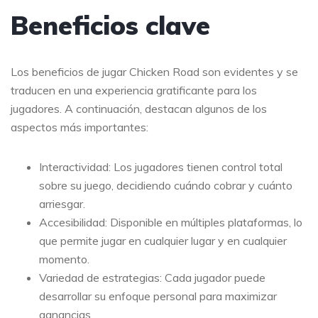
Beneficios clave
Los beneficios de jugar Chicken Road son evidentes y se
traducen en una experiencia gratificante para los
jugadores. A continuación, destacan algunos de los
aspectos más importantes:
Interactividad: Los jugadores tienen control total
sobre su juego, decidiendo cuándo cobrar y cuánto
arriesgar.
Accesibilidad: Disponible en múltiples plataformas, lo
que permite jugar en cualquier lugar y en cualquier
momento.
Variedad de estrategias: Cada jugador puede
desarrollar su enfoque personal para maximizar
ganancias.