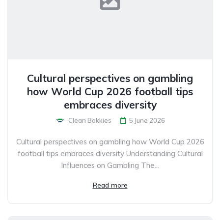
Cultural perspectives on gambling
how World Cup 2026 football tips
embraces diversity
Clean Bakkies
5 June 2026
Cultural perspectives on gambling how World Cup 2026
football tips embraces diversity Understanding Cultural
Influences on Gambling The...
Read more