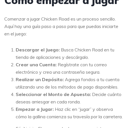
Cómo empezar a jugar
Comenzar a jugar Chicken Road es un proceso sencillo.
Aquí hay una guía paso a paso para que puedas iniciarte
en el juego:
Descargar el Juego:
Busca Chicken Road en tu
tienda de aplicaciones y descárgalo.
Crear una Cuenta:
Regístrate con tu correo
electrónico y crea una contraseña segura.
Realizar un Depósito:
Agrega fondos a tu cuenta
utilizando uno de los métodos de pago disponibles.
Seleccionar el Monto de Apuesta:
Decide cuánto
deseas arriesgar en cada ronda.
Empezar a Jugar:
Haz clic en “jugar” y observa
cómo la gallina comienza su travesía por la carretera.