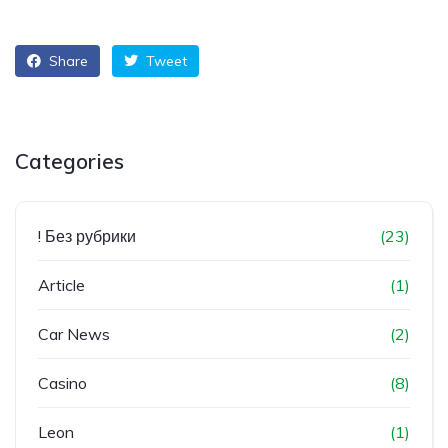
Share
Tweet
Categories
! Без рубрики
(23)
Article
(1)
Car News
(2)
Casino
(8)
Leon
(1)