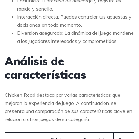
Fácil inicio: El proceso de descarga y registro es
rápido y sencillo.
Interacción directa: Puedes controlar tus apuestas y
decisiones en todo momento.
Diversión asegurada: La dinámica del juego mantiene
a los jugadores interesados y comprometidos.
Análisis de
características
Chicken Road destaca por varias características que
mejoran la experiencia de juego. A continuación, se
presenta una comparación de sus características clave en
relación a otros juegos de su categoría.