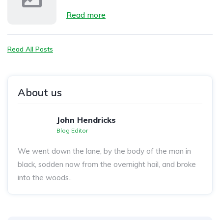
Read more
Read All Posts
About us
John Hendricks
Blog Editor
We went down the lane, by the body of the man in
black, sodden now from the overnight hail, and broke
into the woods..