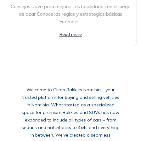
Consejos clave para mejorar tus habilidades en el juego
de azar Conoce las reglas y estrategias básicas
Entender...
Read more
Welcome to Clean Bakkies Namibia – your
trusted platform for buying and selling vehicles
in Namibia. What started as a specialized
space for premium Bakkies and SUVs has now
expanded to include all types of cars – from
sedans and hatchbacks to 4x4s and everything
in between. We've created a seamless